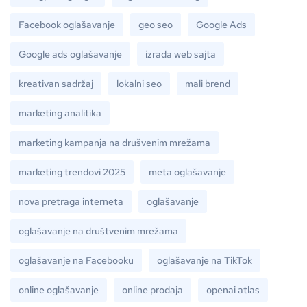
Facebook oglašavanje
geo seo
Google Ads
Google ads oglašavanje
izrada web sajta
kreativan sadržaj
lokalni seo
mali brend
marketing analitika
marketing kampanja na drušvenim mrežama
marketing trendovi 2025
meta oglašavanje
nova pretraga interneta
oglašavanje
oglašavanje na društvenim mrežama
oglašavanje na Facebooku
oglašavanje na TikTok
online oglašavanje
online prodaja
openai atlas