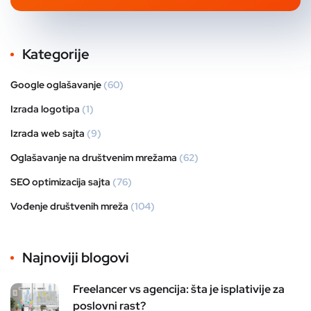
Kategorije
Google oglašavanje
(60)
Izrada logotipa
(1)
Izrada web sajta
(9)
Oglašavanje na društvenim mrežama
(62)
SEO optimizacija sajta
(76)
Vođenje društvenih mreža
(104)
Najnoviji blogovi
Freelancer vs agencija: šta je isplativije za
poslovni rast?