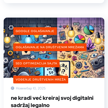
GOOGLE OGLAŠAVANJE
OGLAŠAVANJE NA DRUŠTVENIM MREŽAMA
SEO OPTIMIZACIJA SAJTA
VOĐENJE DRUŠTVENIH MREŽA
Новембар 10, 2025
ne kradi već kreiraj svoj digitalni
sadržaj legalno