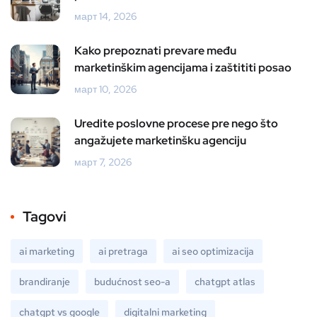
март 14, 2026
Kako prepoznati prevare među
marketinškim agencijama i zaštititi posao
март 10, 2026
Uredite poslovne procese pre nego što
angažujete marketinšku agenciju
март 7, 2026
Tagovi
ai marketing
ai pretraga
ai seo optimizacija
brandiranje
budućnost seo-a
chatgpt atlas
chatgpt vs google
digitalni marketing