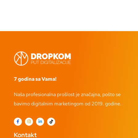
7 godina sa Vama!
Naša profesionalna prošlost je značajna, pošto se
bavimo digitalnim marketingom od 2019. godine.
Kontakt