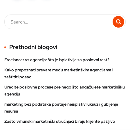
Prethodni blogovi
Freelancer vs agencija: šta je isplativije za poslovni rast?
Kako prepoznati prevare među marketinškim agencijama i
zaštititi posao
Uredite poslovne procese pre nego što angažujete marketinšku
agenciju
marketing bez podataka postaje neisplativ luksuz i gubljenje
resursa
Zašto vrhunski marketinški stručnjaci biraju klijente pažljivo