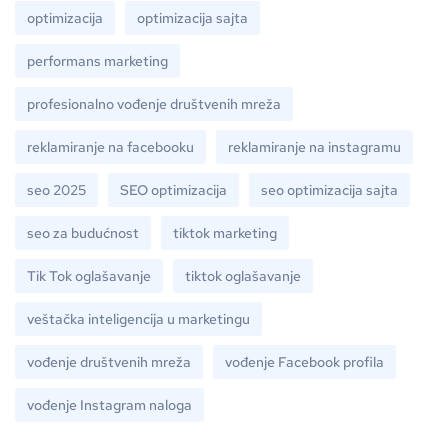
optimizacija
optimizacija sajta
performans marketing
profesionalno vođenje društvenih mreža
reklamiranje na facebooku
reklamiranje na instagramu
seo 2025
SEO optimizacija
seo optimizacija sajta
seo za budućnost
tiktok marketing
Tik Tok oglašavanje
tiktok oglašavanje
veštačka inteligencija u marketingu
vođenje društvenih mreža
vođenje Facebook profila
vođenje Instagram naloga