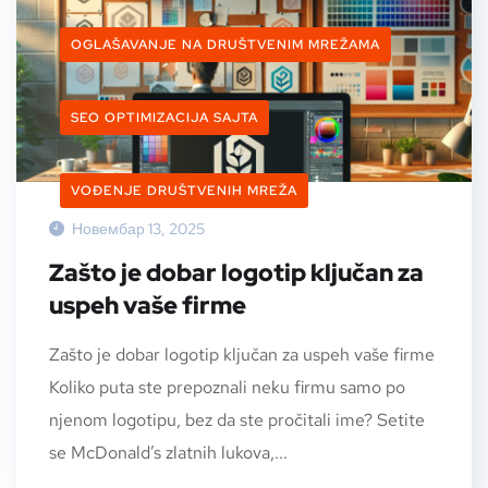
OGLAŠAVANJE NA DRUŠTVENIM MREŽAMA
SEO OPTIMIZACIJA SAJTA
VOĐENJE DRUŠTVENIH MREŽA
Новембар 13, 2025
Zašto je dobar logotip ključan za
uspeh vaše firme
Zašto je dobar logotip ključan za uspeh vaše firme
Koliko puta ste prepoznali neku firmu samo po
njenom logotipu, bez da ste pročitali ime? Setite
se McDonald’s zlatnih lukova,...