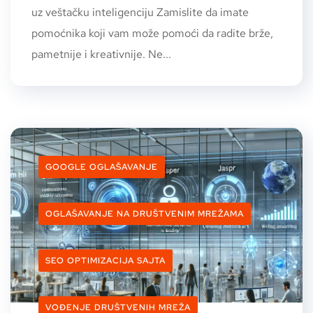
uz veštačku inteligenciju Zamislite da imate
pomoćnika koji vam može pomoći da radite brže,
pametnije i kreativnije. Ne...
GOOGLE OGLAŠAVANJE
OGLAŠAVANJE NA DRUŠTVENIM MREŽAMA
SEO OPTIMIZACIJA SAJTA
VOĐENJE DRUŠTVENIH MREŽA