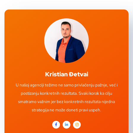
Kristian Đetvai
U našoj agenciji težimo ne samo privlačenju pažnje, već i
postizanju konkretnih rezultata. Svaki korak ka cilju
smatramo važnim jer bez konkretnih rezultata nijedna
strategija ne može doneti pravi uspeh.