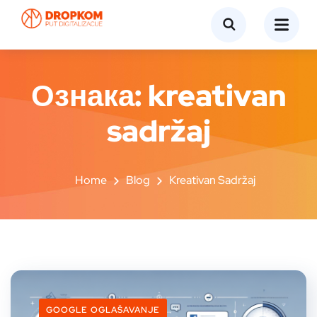
Ознака:
kreativan
sadržaj
Home
Blog
Kreativan Sadržaj
GOOGLE OGLAŠAVANJE