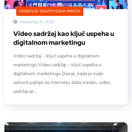
VOĐENJE DRUŠTVENIH MREŽA
Новембар 8, 2025
Video sadržaj kao ključ uspeha u
digitalnom marketingu
Video sadržaj – ključ uspeha u digitalnom
marketingu Video sadržaj – ključ uspeha u
digitalnom marketingu Danas, kada je svaki
sekund pažnje na internetu zlata vredan, video
sadržaj se...