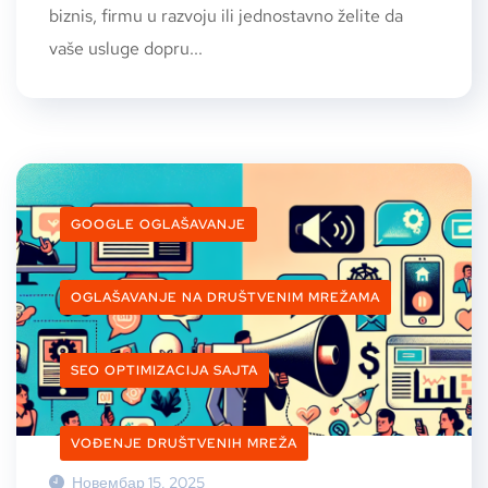
biznis, firmu u razvoju ili jednostavno želite da
vaše usluge dopru...
GOOGLE OGLAŠAVANJE
OGLAŠAVANJE NA DRUŠTVENIM MREŽAMA
SEO OPTIMIZACIJA SAJTA
VOĐENJE DRUŠTVENIH MREŽA
Новембар 15, 2025