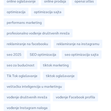
online oglašavanje
online prodaja
openai atlas
optimizacija
optimizacija sajta
performans marketing
profesionalno vođenje društvenih mreža
reklamiranje na facebooku
reklamiranje na instagramu
seo 2025
SEO optimizacija
seo optimizacija sajta
seo za budućnost
tiktok marketing
Tik Tok oglašavanje
tiktok oglašavanje
veštačka inteligencija u marketingu
vođenje društvenih mreža
vođenje Facebook profila
vođenje Instagram naloga