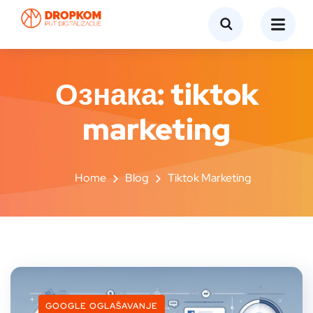
Ознака:
tiktok
marketing
Home
Blog
Tiktok Marketing
GOOGLE OGLAŠAVANJE