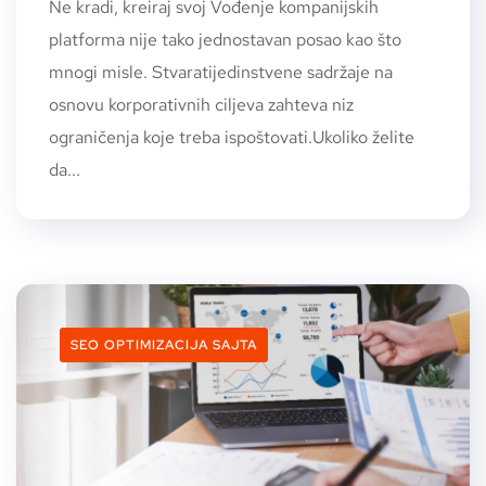
Ne kradi, kreiraj svoj Vođenje kompanijskih
platforma nije tako jednostavan posao kao što
mnogi misle. Stvaratijedinstvene sadržaje na
osnovu korporativnih ciljeva zahteva niz
ograničenja koje treba ispoštovati.Ukoliko želite
da...
SEO OPTIMIZACIJA SAJTA