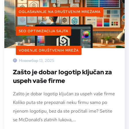
OGLAŠAVANJE NA DRUŠTVENIM MREŽAMA
SEO OPTIMIZACIJA SAJTA
VOĐENJE DRUŠTVENIH MREŽA
Новембар 13, 2025
Zašto je dobar logotip ključan za
uspeh vaše firme
Zašto je dobar logotip ključan za uspeh vaše firme
Koliko puta ste prepoznali neku firmu samo po
njenom logotipu, bez da ste pročitali ime? Setite
se McDonald’s zlatnih lukova,...