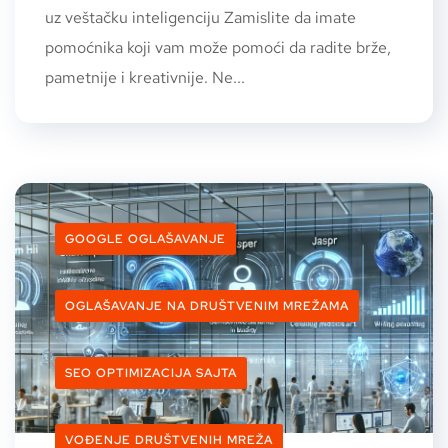
uz veštačku inteligenciju Zamislite da imate
pomoćnika koji vam može pomoći da radite brže,
pametnije i kreativnije. Ne...
GOOGLE OGLAŠAVANJE
OGLAŠAVANJE NA DRUŠTVENIM MREŽAMA
SEO OPTIMIZACIJA SAJTA
VOĐENJE DRUŠTVENIH MREŽA