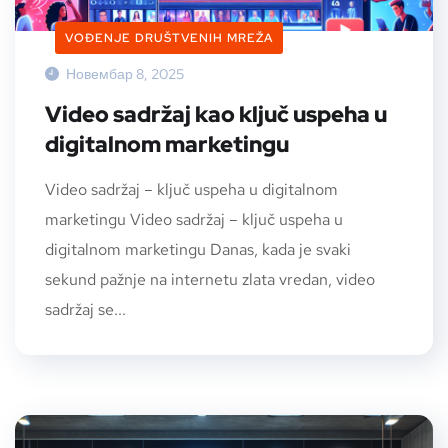
VOĐENJE DRUŠTVENIH MREŽA
Новембар 8, 2025
Video sadržaj kao ključ uspeha u
digitalnom marketingu
Video sadržaj – ključ uspeha u digitalnom
marketingu Video sadržaj – ključ uspeha u
digitalnom marketingu Danas, kada je svaki
sekund pažnje na internetu zlata vredan, video
sadržaj se...