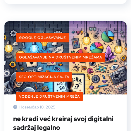
GOOGLE OGLAŠAVANJE
OGLAŠAVANJE NA DRUŠTVENIM MREŽAMA
SEO OPTIMIZACIJA SAJTA
VOĐENJE DRUŠTVENIH MREŽA
Новембар 10, 2025
ne kradi već kreiraj svoj digitalni
sadržaj legalno