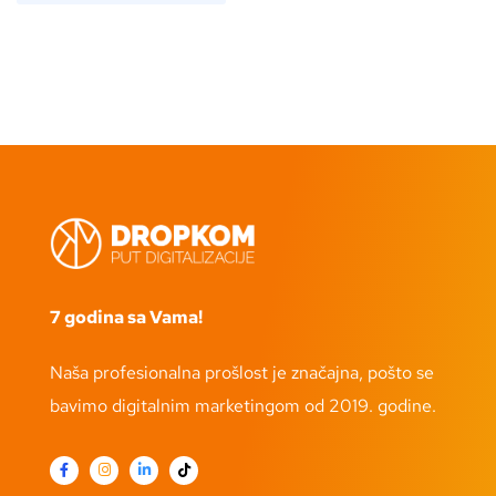
7 godina sa Vama!
Naša profesionalna prošlost je značajna, pošto se
bavimo digitalnim marketingom od 2019. godine.