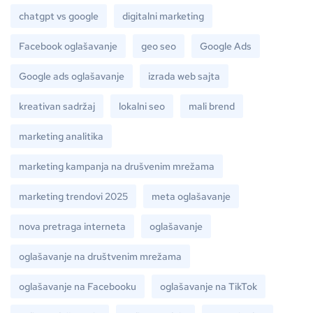
chatgpt vs google
digitalni marketing
Facebook oglašavanje
geo seo
Google Ads
Google ads oglašavanje
izrada web sajta
kreativan sadržaj
lokalni seo
mali brend
marketing analitika
marketing kampanja na drušvenim mrežama
marketing trendovi 2025
meta oglašavanje
nova pretraga interneta
oglašavanje
oglašavanje na društvenim mrežama
oglašavanje na Facebooku
oglašavanje na TikTok