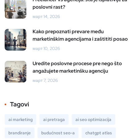
poslovni rast?
март 14, 2026
Kako prepoznati prevare među
marketinškim agencijama i zaštititi posao
март 10, 2026
Uredite poslovne procese pre nego što
angažujete marketinšku agenciju
март 7, 2026
Tagovi
ai marketing
ai pretraga
ai seo optimizacija
brandiranje
budućnost seo-a
chatgpt atlas