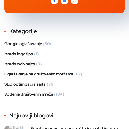
Kategorije
Google oglašavanje
(60)
Izrada logotipa
(1)
Izrada web sajta
(9)
Oglašavanje na društvenim mrežama
(62)
SEO optimizacija sajta
(76)
Vođenje društvenih mreža
(104)
Najnoviji blogovi
Freelancer vs agencija: šta je isplativije za