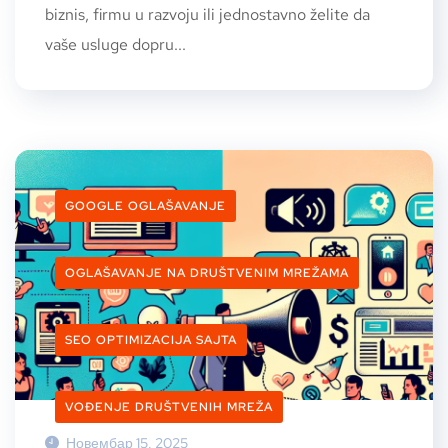
biznis, firmu u razvoju ili jednostavno želite da
vaše usluge dopru...
GOOGLE OGLAŠAVANJE
OGLAŠAVANJE NA DRUŠTVENIM MREŽAMA
SEO OPTIMIZACIJA SAJTA
VOĐENJE DRUŠTVENIH MREŽA
Новембар 15, 2025