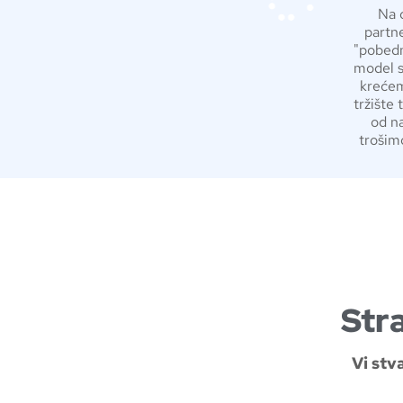
Na 
partne
"pobedn
model s
krećem
tržište
od na
trošim
Str
Vi stv