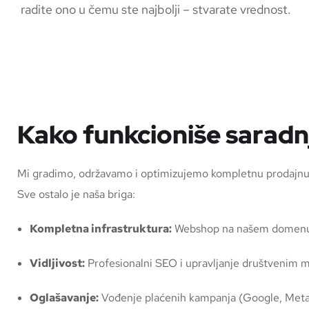
radite ono u čemu ste najbolji – stvarate vrednost.
Kako funkcioniše saradn
Mi gradimo, održavamo i optimizujemo kompletnu prodajnu i
Sve ostalo je naša briga:
Kompletna infrastruktura:
Webshop na našem domenu i
Vidljivost:
Profesionalni SEO i upravljanje društvenim 
Oglašavanje:
Vođenje plaćenih kampanja (Google, Meta