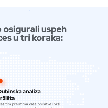
 osigurali uspeh
es u tri koraka:
Dubinska analiza
tržišta
aš tim preuzima vaše podatke i vrši