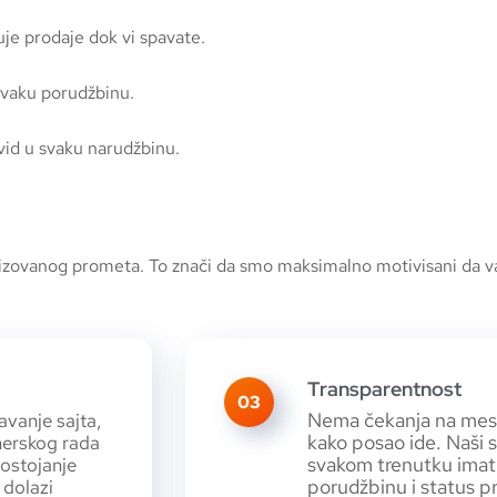
uje prodaje dok vi spavate.
svaku porudžbinu.
vid u svaku narudžbinu.
izovanog prometa. To znači da smo maksimalno motivisani da vaš
Transparentnost
03
Nema čekanja na meseč
vanje sajta,
kako posao ide. Naši 
merskog rada
svakom trenutku imate
postojanje
porudžbinu i status pr
 dolazi