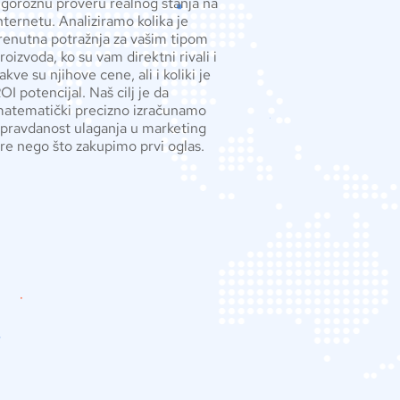
igoroznu proveru realnog stanja na
nternetu. Analiziramo kolika je
renutna potražnja za vašim tipom
roizvoda, ko su vam direktni rivali i
akve su njihove cene, ali i koliki je
OI potencijal. Naš cilj je da
atematički precizno izračunamo
pravdanost ulaganja u marketing
re nego što zakupimo prvi oglas.