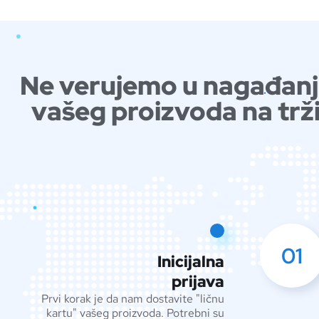
Ne verujemo u nagađanja
vašeg proizvoda na trži
01
Inicijalna
prijava
Prvi korak je da nam dostavite "ličnu
kartu" vašeg proizvoda. Potrebni su