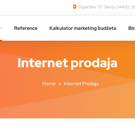
Topartska 70. Senta 24400, Sr
Reference
Kalkulator marketing budžeta
Bl
Internet prodaja
Home
Internet Prodaja