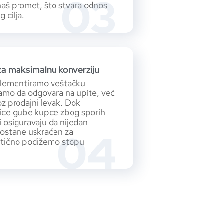
03
naš promet, što stvara odnos
 cilja.
za maksimalnu konverziju
plementiramo veštačku
 samo da odgovara na upite, već
oz prodajni levak. Dok
nice gube kupce zbog sporih
i osiguravaju da nijedan
04
 ostane uskraćen za
astično podižemo stopu