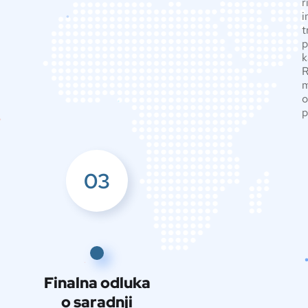
r
i
t
p
k
R
m
o
p
03
Finalna odluka
o saradnji