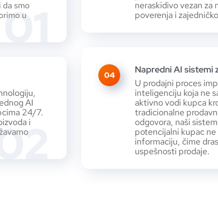
01
neraskidivo vezan za 
či da smo
poverenja i zajedničkog
vorimo u
Napredni AI sistemi 
04
U prodajni proces im
hnologiju,
inteligenciju koja ne
rednog AI
aktivno vodi kupca kr
pcima 24/7.
tradicionalne prodav
02
izvoda i
odgovora, naši sistem
državamo
potencijalni kupac ne
informaciju, čime dr
uspešnosti prodaje.