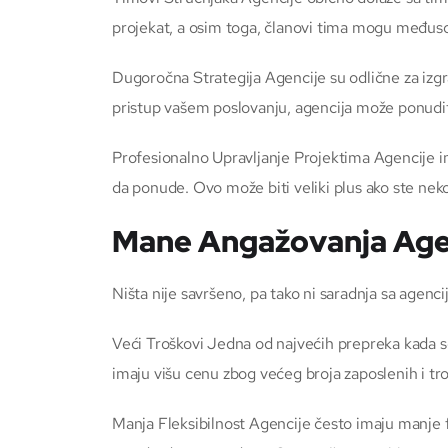
projekat, a osim toga, članovi tima mogu međusob
Dugoročna Strategija Agencije su odlične za izgr
pristup vašem poslovanju, agencija može ponudit
Profesionalno Upravljanje Projektima Agencije i
da ponude. Ovo može biti veliki plus ako ste nek
Mane Angažovanja Age
Ništa nije savršeno, pa tako ni saradnja sa agenc
Veći Troškovi Jedna od najvećih prepreka kada s
imaju višu cenu zbog većeg broja zaposlenih i tr
Manja Fleksibilnost Agencije često imaju manje fl