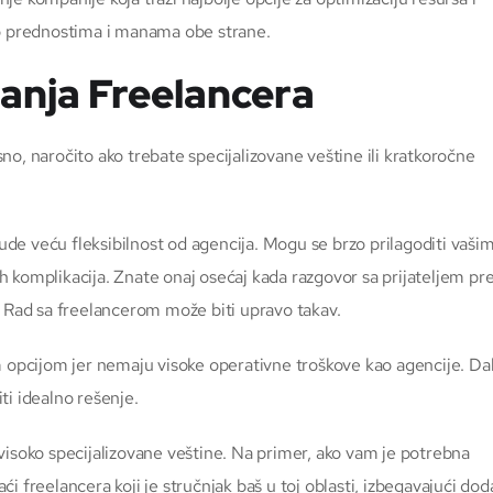
 o prednostima i manama obe strane.
anja Freelancera
o, naročito ako trebate specijalizovane veštine ili kratkoročne
nude veću fleksibilnost od agencija. Mogu se brzo prilagoditi vaši
 komplikacija. Znate onaj osećaj kada razgovor sa prijateljem pre
? Rad sa freelancerom može biti upravo takav.
pcijom jer nemaju visoke operativne troškove kao agencije. Da
ti idealno rešenje.
visoko specijalizovane veštine. Na primer, ako vam je potrebna
i freelancera koji je stručnjak baš u toj oblasti, izbegavajući do