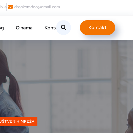
bija
dropkomdoo@gmail.com
Kontakt
og
O nama
Kontakt
UŠTVENIH MREŽA