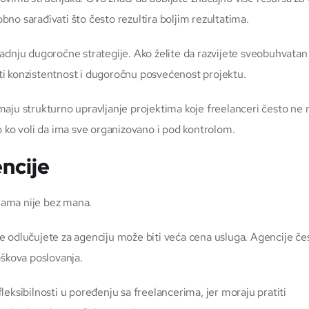
no sarađivati što često rezultira boljim rezultatima.
adnju dugoročne strategije. Ako želite da razvijete sveobuhvatan
i konzistentnost i dugoročnu posvećenost projektu.
maju strukturno upravljanje projektima koje freelanceri često ne
o ko voli da ima sve organizovano i pod kontrolom.
ncije
ijama nije bez mana.
e odlučujete za agenciju može biti veća cena usluga. Agencije če
oškova poslovanja.
eksibilnosti u poređenju sa freelancerima, jer moraju pratiti