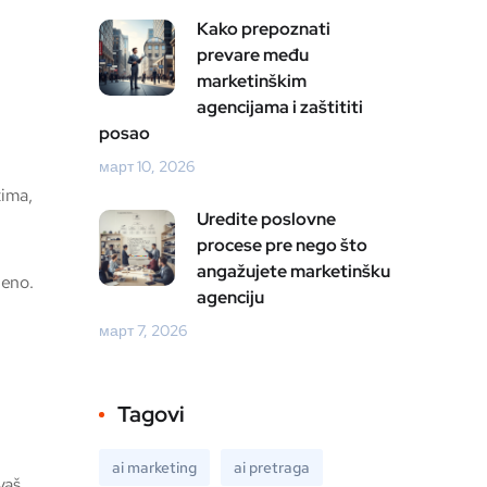
Kako prepoznati
prevare među
marketinškim
agencijama i zaštititi
posao
март 10, 2026
tima,
Uredite poslovne
procese pre nego što
angažujete marketinšku
meno.
agenciju
март 7, 2026
Tagovi
ai marketing
ai pretraga
vaš