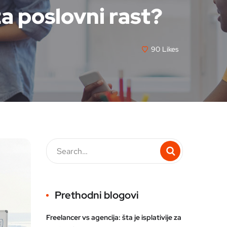
 za poslovni rast?
90
Likes
Prethodni blogovi
Freelancer vs agencija: šta je isplativije za