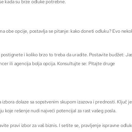
e kada su brze odluke potrebne.
 obe opcije, postavlja se pitanje: kako doneti odluku? Evo nekol
a postignete i koliko brzo to treba da uradite. Postavite budžet: Ja
er ili agencija bolja opcija. Konsultujte se: Pitajte druge
ba izbora dolaze sa sopstvenim skupom izazova i prednosti. Ključ je
 koje rešenje nudi najveći potencijal za rast vašeg posla.
e pravi izbor za vaš biznis. I setite se, pravljenje ispravne odluk