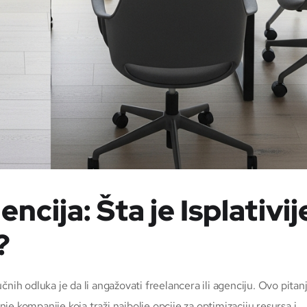
ncija: Šta je Isplativij
?
čnih odluka je da li angažovati freelancera ili agenciju. Ovo pitan
dnje kompanije koja traži najbolje opcije za optimizaciju resursa i