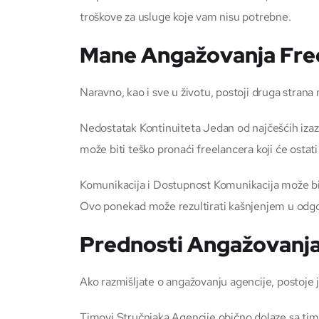
troškove za usluge koje vam nisu potrebne.
Mane Angažovanja Fre
Naravno, kao i sve u životu, postoji druga strana
Nedostatak Kontinuiteta Jedan od najčešćih izaz
može biti teško pronaći freelancera koji će osta
Komunikacija i Dostupnost Komunikacija može bit
Ovo ponekad može rezultirati kašnjenjem u odgo
Prednosti Angažovanja
Ako razmišljate o angažovanju agencije, postoje ja
Timovi Stručnjaka Agencije obično dolaze sa timo