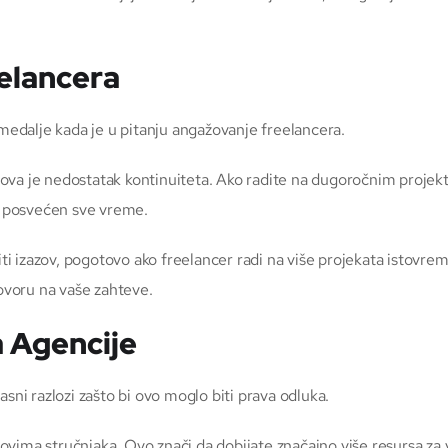
elancera
 medalje kada je u pitanju angažovanje freelancera.
ova je nedostatak kontinuiteta. Ako radite na dugoročnim projek
ti posvećen sve vreme.
i izazov, pogotovo ako freelancer radi na više projekata istovre
voru na vaše zahteve.
 Agencije
sni razlozi zašto bi ovo moglo biti prava odluka.
vima stručnjaka. Ovo znači da dobijate značajno više resursa za 