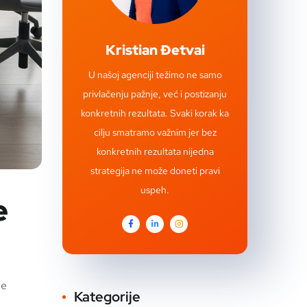
Kristian Đetvai
U našoj agenciji težimo ne samo
privlačenju pažnje, već i postizanju
konkretnih rezultata. Svaki korak ka
cilju smatramo važnim jer bez
konkretnih rezultata nijedna
strategija ne može doneti pravi
uspeh.
e
je
Kategorije