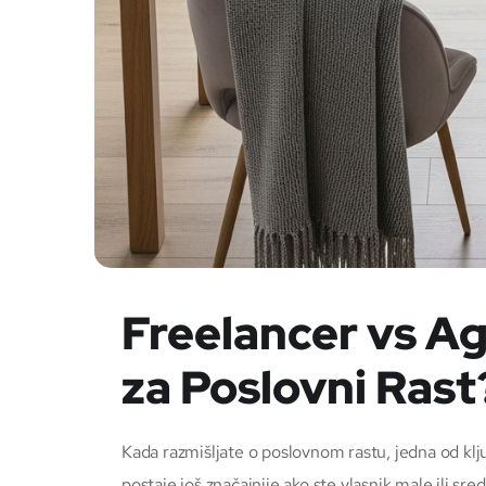
Freelancer vs Age
za Poslovni Rast
Kada razmišljate o poslovnom rastu, jedna od klju
postaje još značajnije ako ste vlasnik male ili sre