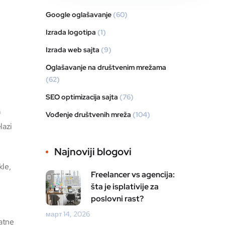
Google oglašavanje
(60)
Izrada logotipa
(1)
Izrada web sajta
(9)
Oglašavanje na društvenim mrežama
(62)
SEO optimizacija sajta
(76)
m
Vođenje društvenih mreža
(104)
lazi
Najnoviji blogovi
kle,
Freelancer vs agencija:
šta je isplativije za
poslovni rast?
март 14, 2026
datne