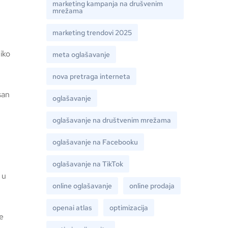
marketing kampanja na drušvenim
mrežama
marketing trendovi 2025
iko
meta oglašavanje
nova pretraga interneta
san
oglašavanje
oglašavanje na društvenim mrežama
oglašavanje na Facebooku
oglašavanje na TikTok
 u
online oglašavanje
online prodaja
openai atlas
optimizacija
e