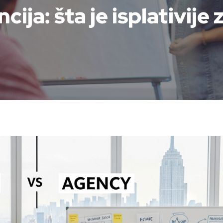
ija: šta je isplativije