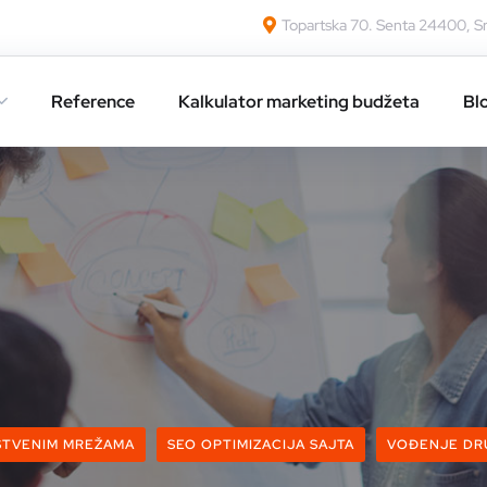
Topartska 70. Senta 24400, Sr
Reference
Kalkulator marketing budžeta
Bl
ŠTVENIM MREŽAMA
SEO OPTIMIZACIJA SAJTA
VOĐENJE DR