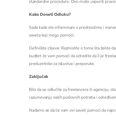
standardne procedure. Ovo može usporiti proces
Kako Doneti Odluku?
Sada kada ste informisani o prednostima i manama
saveta koji mogu pomoći:
Definišite ciljeve: Razmislite o tome šta želite d
budžet će vam pomoći da odredite da li je freelanc
preduzetnike za iskustva i preporuke.
Zaključak
Bilo da se odlučite za freelancera ili agenciju, o
razumevanju vaših poslovnih potreba i određivanju
Nadamo se da će vam ovi saveti pomoći da napravit