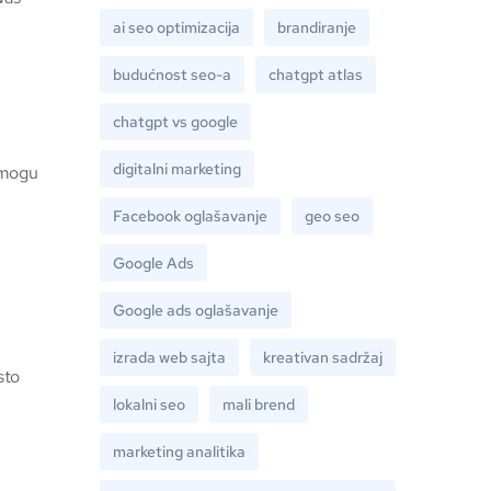
ai seo optimizacija
brandiranje
budućnost seo-a
chatgpt atlas
chatgpt vs google
digitalni marketing
 mogu
Facebook oglašavanje
geo seo
Google Ads
Google ads oglašavanje
izrada web sajta
kreativan sadržaj
sto
lokalni seo
mali brend
marketing analitika