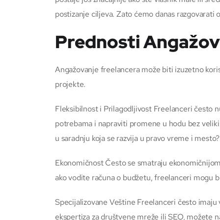
postizanje ciljeva. Zato ćemo danas razgovarati
Prednosti Angažov
Angažovanje freelancera može biti izuzetno korisn
projekte.
Fleksibilnost i Prilagodljivost Freelanceri često 
potrebama i napraviti promene u hodu bez velikih
u saradnju koja se razvija u pravo vreme i mesto
Ekonomičnost Često se smatraju ekonomičnijom o
ako vodite računa o budžetu, freelanceri mogu bi
Specijalizovane Veštine Freelanceri često imaju 
ekspertiza za društvene mreže ili SEO, možete nać