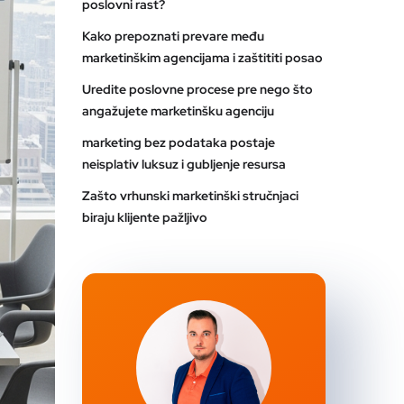
poslovni rast?
Kako prepoznati prevare među
marketinškim agencijama i zaštititi posao
Uredite poslovne procese pre nego što
angažujete marketinšku agenciju
marketing bez podataka postaje
neisplativ luksuz i gubljenje resursa
Zašto vrhunski marketinški stručnjaci
biraju klijente pažljivo