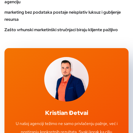
agenciju
marketing bez podataka postaje neisplativ luksuz i gubljenje
resursa
Zašto vrhunski marketinški stručnjaci biraju klijente pažljivo
Kristian Đetvai
U našoj agenciji težimo ne samo privlačenju pažnje, već i
postizanju konkretnih rezultata. Svaki korak ka cilju