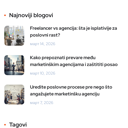
Najnoviji blogovi
Freelancer vs agencija: šta je isplativije za
poslovni rast?
март 14, 2026
Kako prepoznati prevare među
marketinškim agencijama i zaštititi posao
март 10, 2026
Uredite poslovne procese pre nego što
angažujete marketinšku agenciju
март 7, 2026
Tagovi