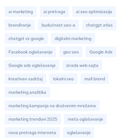
ai marketing
ai pretraga
ai seo optimizacija
brandiranje
budućnost seo-a
chatgpt atlas
chatgpt vs google
digitalni marketing
Facebook oglašavanje
geo seo
Google Ads
Google ads oglašavanje
izrada web sajta
kreativan sadržaj
lokalni seo
mali brend
marketing analitika
marketing kampanja na drušvenim mrežama
marketing trendovi 2025
meta oglašavanje
nova pretraga interneta
oglašavanje