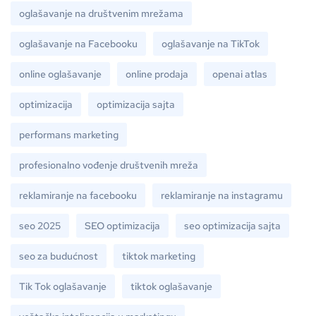
oglašavanje na društvenim mrežama
oglašavanje na Facebooku
oglašavanje na TikTok
online oglašavanje
online prodaja
openai atlas
optimizacija
optimizacija sajta
performans marketing
profesionalno vođenje društvenih mreža
reklamiranje na facebooku
reklamiranje na instagramu
seo 2025
SEO optimizacija
seo optimizacija sajta
seo za budućnost
tiktok marketing
Tik Tok oglašavanje
tiktok oglašavanje