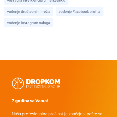
veštačka inteligencija u marketingu
vođenje društvenih mreža
vođenje Facebook profila
vođenje Instagram naloga
7 godina sa Vama!
Naša profesionalna prošlost je značajna, pošto se