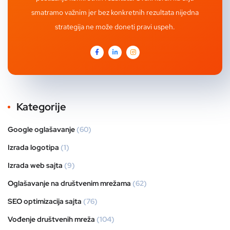
smatramo važnim jer bez konkretnih rezultata nijedna
strategija ne može doneti pravi uspeh.
Kategorije
Google oglašavanje
(60)
Izrada logotipa
(1)
Izrada web sajta
(9)
Oglašavanje na društvenim mrežama
(62)
SEO optimizacija sajta
(76)
Vođenje društvenih mreža
(104)