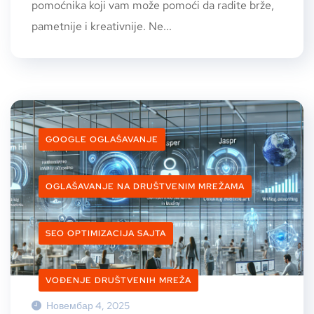
pomoćnika koji vam može pomoći da radite brže,
pametnije i kreativnije. Ne...
GOOGLE OGLAŠAVANJE
OGLAŠAVANJE NA DRUŠTVENIM MREŽAMA
SEO OPTIMIZACIJA SAJTA
VOĐENJE DRUŠTVENIH MREŽA
Новембар 4, 2025