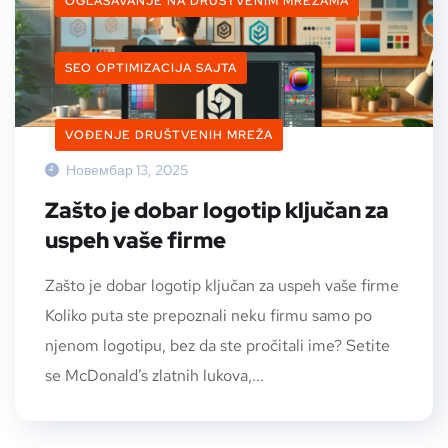
OGLAŠAVANJE NA DRUŠTVENIM MREŽAMA
SEO OPTIMIZACIJA SAJTA
VOĐENJE DRUŠTVENIH MREŽA
Новембар 13, 2025
Zašto je dobar logotip ključan za
uspeh vaše firme
Zašto je dobar logotip ključan za uspeh vaše firme
Koliko puta ste prepoznali neku firmu samo po
njenom logotipu, bez da ste pročitali ime? Setite
se McDonald’s zlatnih lukova,...