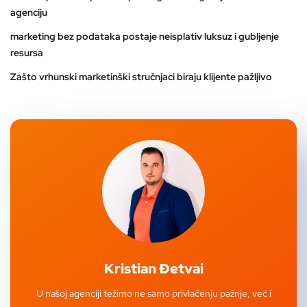
agenciju
marketing bez podataka postaje neisplativ luksuz i gubljenje
resursa
Zašto vrhunski marketinški stručnjaci biraju klijente pažljivo
Kristian Đetvai
U našoj agenciji težimo ne samo privlačenju pažnje, već i