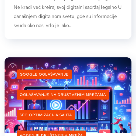
Ne kradi već kreiraj svoj digitalni sadržaj legalno U
današnjem digitalnom svetu, gde su informacije
svuda oko nas, vrlo je lako...
GOOGLE OGLAŠAVANJE
OGLAŠAVANJE NA DRUŠTVENIM MREŽAMA
SEO OPTIMIZACIJA SAJTA
VOĐENJE DRUŠTVENIH MREŽA