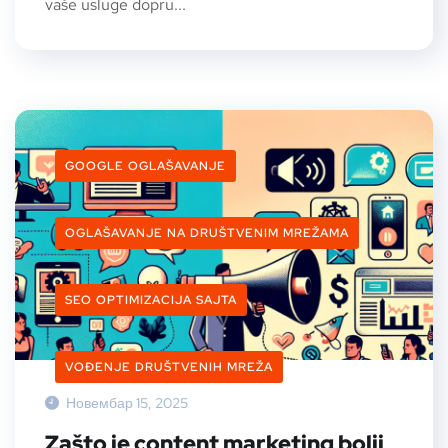
vaše usluge dopru...
GOOGLE OGLAŠAVANJE
OGLAŠAVANJE NA DRUŠTVENIM MREŽAMA
SEO OPTIMIZACIJA SAJTA
VOĐENJE DRUŠTVENIH MREŽA
Новембар 15, 2025
Zašto je content marketing bolji