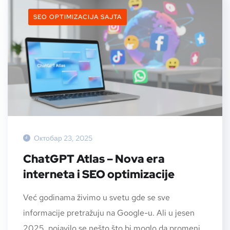
SEO OPTIMIZACIJA SAJTA
Октобар 23, 2025
ChatGPT Atlas – Nova era
interneta i SEO optimizacije
Već godinama živimo u svetu gde se sve
informacije pretražuju na Google-u. Ali u jesen
2025. pojavilo se nešto što bi moglo da promeni