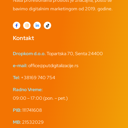
Naša profesionalna prošlost je značajna, pošto se
bavimo digitalnim marketingom od 2019. godine.
Kontakt
Dropkom d.o.o.
Topartska 70, Senta 24400
e-mail:
office@putdigitalizacije.rs
Tel:
+38169 740 754
Radno Vreme:
09:00 – 17:00 (pon. – pet.)
PIB:
111741608
MB:
21532029