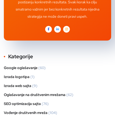
postizanju konkretnih rezultata. Svaki korak ka cilju
smatramo važnim jer bez konkretnih rezultata nijedna
strategija ne može doneti pravi uspeh.
Kategorije
Google oglašavanje
(60)
Izrada logotipa
(1)
Izrada web sajta
(9)
Oglašavanje na društvenim mrežama
(62)
SEO optimizacija sajta
(76)
Vođenje društvenih mreža
(104)