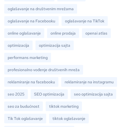
oglašavanje na društvenim mrežama
oglašavanje na Facebooku
oglašavanje na TikTok
online oglašavanje
online prodaja
openai atlas
optimizacija
optimizacija sajta
performans marketing
profesionalno vođenje društvenih mreža
reklamiranje na facebooku
reklamiranje na instagramu
seo 2025
SEO optimizacija
seo optimizacija sajta
seo za budućnost
tiktok marketing
Tik Tok oglašavanje
tiktok oglašavanje