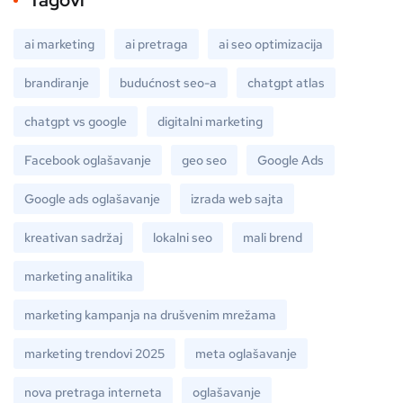
Tagovi
ai marketing
ai pretraga
ai seo optimizacija
brandiranje
budućnost seo-a
chatgpt atlas
chatgpt vs google
digitalni marketing
Facebook oglašavanje
geo seo
Google Ads
Google ads oglašavanje
izrada web sajta
kreativan sadržaj
lokalni seo
mali brend
marketing analitika
marketing kampanja na drušvenim mrežama
marketing trendovi 2025
meta oglašavanje
nova pretraga interneta
oglašavanje