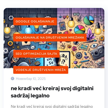
GOOGLE OGLAŠAVANJE
OGLAŠAVANJE NA DRUŠTVENIM MREŽAMA
SEO OPTIMIZACIJA SAJTA
VOĐENJE DRUŠTVENIH MREŽA
Новембар 10, 2025
ne kradi već kreiraj svoj digitalni
sadržaj legalno
Ne kradi već kreiraj svoj digitalni sadržaj legalno