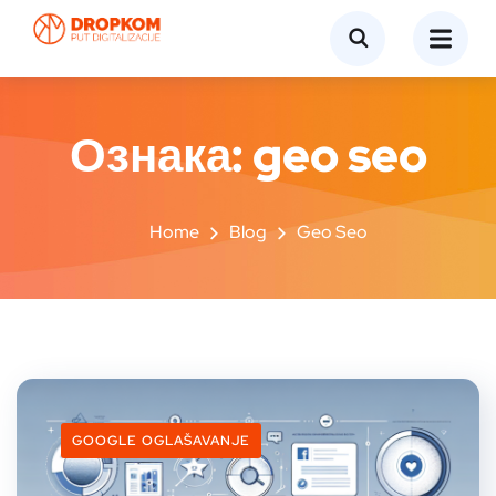
Ознака:
geo seo
Home
Blog
Geo Seo
GOOGLE OGLAŠAVANJE