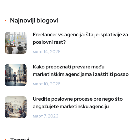
Najnoviji blogovi
Freelancer vs agencija: šta je isplativije za
poslovni rast?
март 14, 2026
Kako prepoznati prevare među
marketinškim agencijama i zaštititi posao
март 10, 2026
Uredite poslovne procese pre nego što
angažujete marketinšku agenciju
март 7, 2026