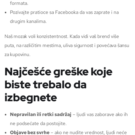
formata.
Pozivajte pratioce sa Facebooka da vas zaprate i na
drugim kanalima.
Naš mozak voli konzistentnost. Kada vidi vaš brend više
puta, na različitim mestima, uliva sigurnost i povećava šansu
za kupovinu.
Najčešće greške koje
biste trebalo da
izbegnete
Nepravilan ili retki sadržaj
– ljudi vas zaborave ako ih
ne podsećate da postojite.
Objave bez svrhe
– ako ne nudite vrednost, ljudi neće