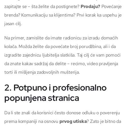
zapitajte se – šta želite da postignete?
Prodaju?
Povećanje
brenda? Komunikaciju sa klijentima? Prvi korak ka uspehu je
jasan cilj.
Na primer, zamislite da imate radionicu za izradu domaćih
kolača. Možda želite da povećate broj porudžbina, ali i da
izgradite zajednicu ljubitelja slatkiša. Taj cilj će vam pomoći
da znate kakav sadržaj da delite – recimo, video pravljenja
torti ili mišljenja zadovoljnih mušterija.
2. Potpuno i profesionalno
popunjena stranica
Da li ste znali da korisnici često donose odluku o poverenju
prema kompaniji na osnovu
prvog utiska
? Zato je bitno da