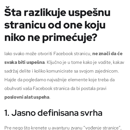
Šta razlikuje uspešnu
stranicu od one koju
niko ne primećuje?
Iako svako može otvoriti Facebook stranicu,
ne znači da će
svaka biti uspešna
. Ključno je u tome kako je vodite, kakav
sadržaj delite i koliko komunicirate sa svojom zajednicom.
Hajde da pogledamo najvažnije elemente koje treba da
obuhvati vaša Facebook stranica da bi postala pravi
poslovni alat uspeha
.
1. Jasno definisana svrha
Pre nego što krenete u avanturu zvanu “vođenje stranice”,