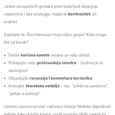
Jedna od najčešćih grešaka jeste kada ljudi objavljuju
nasumično i bez strategije. Važan je
kontinuitet
, ali i
kvalitet.
Zapitajte se: Šta interesuje moju ciljnu grupu? Kako mogu
biti od koristi?
Delite
korisne savete
vezane za vašu oblast.
Prikazujte vašu
proizvodnju iznutra
– ljudima je to
zanimljivo!
Objavljujte
recenzije i komentare korisnika
.
Kreirajte
tematske nedelje
– npr. “sreda sa savetima”,
“petak iz kuhinje”.
Uzmimo ponovo primer radionice kolača. Možete objavljivati
snimke kako pravite kolače, pisati recepte, deliti savete za