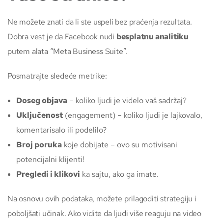
Ne možete znati da li ste uspeli bez praćenja rezultata.
Dobra vest je da Facebook nudi
besplatnu analitiku
putem alata “Meta Business Suite”.
Posmatrajte sledeće metrike:
Doseg objava
– koliko ljudi je videlo vaš sadržaj?
Uključenost
(engagement) – koliko ljudi je lajkovalo,
komentarisalo ili podelilo?
Broj poruka
koje dobijate – ovo su motivisani
potencijalni klijenti!
Pregledi i klikovi
ka sajtu, ako ga imate.
Na osnovu ovih podataka, možete prilagoditi strategiju i
poboljšati učinak. Ako vidite da ljudi više reaguju na video