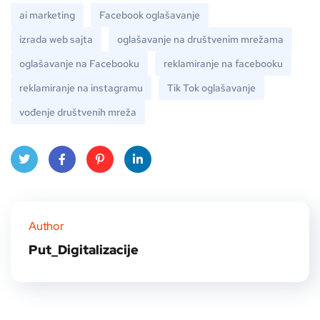
ai marketing
Facebook oglašavanje
izrada web sajta
oglašavanje na društvenim mrežama
oglašavanje na Facebooku
reklamiranje na facebooku
reklamiranje na instagramu
Tik Tok oglašavanje
vođenje društvenih mreža
Twitt
Face
Pinte
Linke
er
book
rest
dIn
Author
Put_Digitalizacije