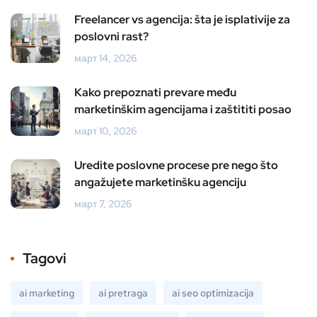
Freelancer vs agencija: šta je isplativije za
poslovni rast?
март 14, 2026
Kako prepoznati prevare među
marketinškim agencijama i zaštititi posao
март 10, 2026
Uredite poslovne procese pre nego što
angažujete marketinšku agenciju
март 7, 2026
Tagovi
ai marketing
ai pretraga
ai seo optimizacija