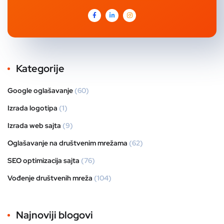
Kategorije
Google oglašavanje
(60)
Izrada logotipa
(1)
Izrada web sajta
(9)
Oglašavanje na društvenim mrežama
(62)
SEO optimizacija sajta
(76)
Vođenje društvenih mreža
(104)
Najnoviji blogovi