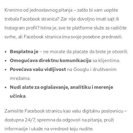
Krenimo od jednostavnog pitanja – zašto bi vam uopšte
trebala Facebook stranica? Zar nije dovoljno imati sajt ili
Instagram profil? Istina je, sve te platforme služe za različite
svrhe, ali Facebook stranica ima svoje posebne prednosti:
Besplatna je
– ne morate da plaćate da biste je otvorili.
Omogućava direktnu komunikaciju
sa klijentima.
Povećava vašu vidljivost
na Googlu i društvenim
mrežama.
Nudi alate za oglašavanje, analitiku i merenje
učinka
.
Zamislite Facebook stranicu kao vašu digitalnu poslovnicu –
dostupna 24/7, spremna da odgovori na pitanja, pruži
informacije i ukaže na vrednost koju nudite.