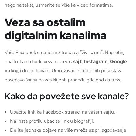
nego na tekst, usmerite se više ka video formatima.
Veza sa ostalim
digitalnim kanalima
Vaša Facebook stranica ne treba da “živi sama”. Naprotiv,
ona treba da bude vezana za vaš
sajt
,
Instagram
,
Google
nalog
, i druge kanale. Umrežavanje digitalnih prisustava
povećava šansu da vas klijenti pronađu gde god da traže.
Kako da povežete sve kanale?
Ubacite link ka Facebook stranici na vašem sajtu.
Na Insta profilu ubacite link u biografiji.
Delite jednake objave na više mreža uz prilagođavanje