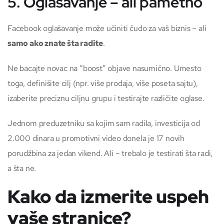
5. Oglašavanje – ali pametno
Facebook oglašavanje može učiniti čudo za vaš biznis – ali
samo ako znate šta radite
.
Ne bacajte novac na “boost” objave nasumično. Umesto
toga, definišite cilj (npr. više prodaja, više poseta sajtu),
izaberite preciznu ciljnu grupu i testirajte različite oglase.
Jednom preduzetniku sa kojim sam radila, investicija od
2.000 dinara u promotivni video donela je 17 novih
porudžbina za jedan vikend. Ali – trebalo je testirati šta radi,
a šta ne.
Kako da izmerite uspeh
vaše stranice?