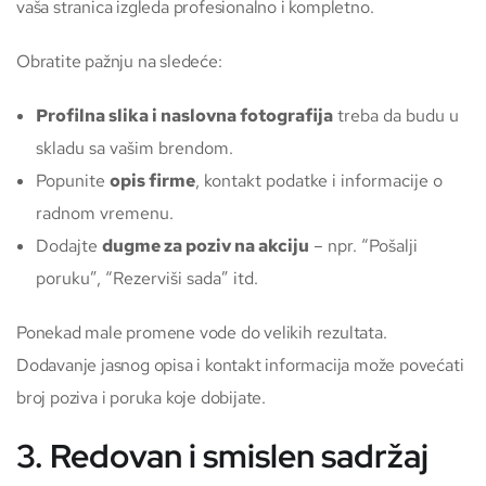
vaša stranica izgleda profesionalno i kompletno.
Obratite pažnju na sledeće:
Profilna slika i naslovna fotografija
treba da budu u
skladu sa vašim brendom.
Popunite
opis firme
, kontakt podatke i informacije o
radnom vremenu.
Dodajte
dugme za poziv na akciju
– npr. “Pošalji
poruku”, “Rezerviši sada” itd.
Ponekad male promene vode do velikih rezultata.
Dodavanje jasnog opisa i kontakt informacija može povećati
broj poziva i poruka koje dobijate.
3. Redovan i smislen sadržaj