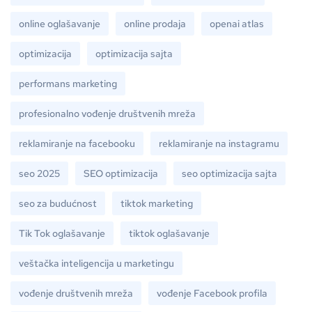
online oglašavanje
online prodaja
openai atlas
optimizacija
optimizacija sajta
performans marketing
profesionalno vođenje društvenih mreža
reklamiranje na facebooku
reklamiranje na instagramu
seo 2025
SEO optimizacija
seo optimizacija sajta
seo za budućnost
tiktok marketing
Tik Tok oglašavanje
tiktok oglašavanje
veštačka inteligencija u marketingu
vođenje društvenih mreža
vođenje Facebook profila