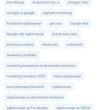
brandiranje
budućnost seo-a
chatgpt atlas
chatgpt vs google
digitalni marketing
Facebook oglašavanje
geo seo
Google Ads
Google ads oglašavanje
izrada web sajta
kreativan sadržaj
lokalni seo
mali brend
marketing analitika
marketing kampanja na drušvenim mrežama
marketing trendovi 2025
meta oglašavanje
nova pretraga interneta
oglašavanje
oglašavanje na društvenim mrežama
oglašavanje na Facebooku
oglašavanje na TikTok