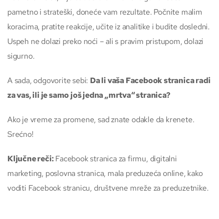
pametno i strateški, doneće vam rezultate. Počnite malim
koracima, pratite reakcije, učite iz analitike i budite dosledni.
Uspeh ne dolazi preko noći – ali s pravim pristupom, dolazi
sigurno.
A sada, odgovorite sebi:
Da li vaša Facebook stranica radi
za vas, ili je samo još jedna „mrtva“ stranica?
Ako je vreme za promene, sad znate odakle da krenete.
Srećno!
Ključne reči:
Facebook stranica za firmu, digitalni
marketing, poslovna stranica, mala preduzeća online, kako
voditi Facebook stranicu, društvene mreže za preduzetnike.