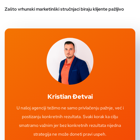
Zašto vrhunski marketinški stručnjaci biraju klijente pažljivo
Kristian Đetvai
U našoj agenciji težimo ne samo privlačenju pažnje, već i
postizanju konkretnih rezultata. Svaki korak ka cilju
smatramo važnim jer bez konkretnih rezultata nijedna
strategija ne može doneti pravi uspeh.