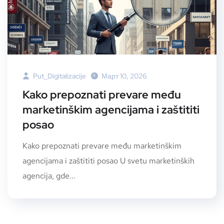
Put_Digitalizacije
Март 10, 2026
Kako prepoznati prevare među
marketinškim agencijama i zaštititi
posao
Kako prepoznati prevare među marketinškim
agencijama i zaštititi posao U svetu marketinških
agencija, gde...