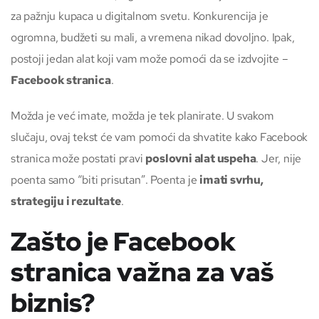
za pažnju kupaca u digitalnom svetu. Konkurencija je
ogromna, budžeti su mali, a vremena nikad dovoljno. Ipak,
postoji jedan alat koji vam može pomoći da se izdvojite –
Facebook stranica
.
Možda je već imate, možda je tek planirate. U svakom
slučaju, ovaj tekst će vam pomoći da shvatite kako Facebook
stranica može postati pravi
poslovni alat uspeha
. Jer, nije
poenta samo “biti prisutan”. Poenta je
imati svrhu,
strategiju i rezultate
.
Zašto je Facebook
stranica važna za vaš
biznis?