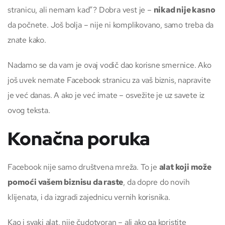
stranicu, ali nemam kad”? Dobra vest je –
nikad nije kasno
da počnete. Još bolja – nije ni komplikovano, samo treba da
znate kako.
Nadamo se da vam je ovaj vodič dao korisne smernice. Ako
još uvek nemate Facebook stranicu za vaš biznis, napravite
je već danas. A ako je već imate – osvežite je uz savete iz
ovog teksta.
Konačna poruka
Facebook nije samo društvena mreža. To je
alat koji može
pomoći vašem biznisu da raste
, da dopre do novih
klijenata, i da izgradi zajednicu vernih korisnika.
Kao i svaki alat, nije čudotvoran – ali ako ga koristite