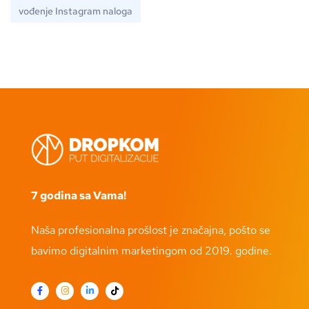
vođenje Instagram naloga
7 godina sa Vama!
Naša profesionalna prošlost je značajna, pošto se
bavimo digitalnim marketingom od 2019. godine.