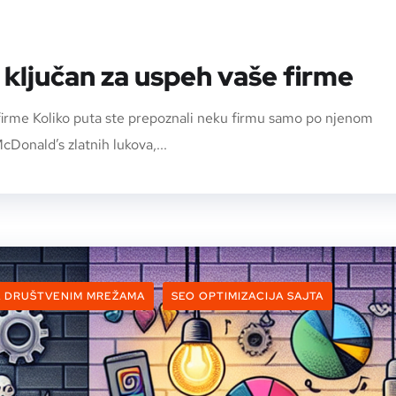
 ključan za uspeh vaše firme
 firme Koliko puta ste prepoznali neku firmu samo po njenom
cDonald’s zlatnih lukova,...
A DRUŠTVENIM MREŽAMA
SEO OPTIMIZACIJA SAJTA