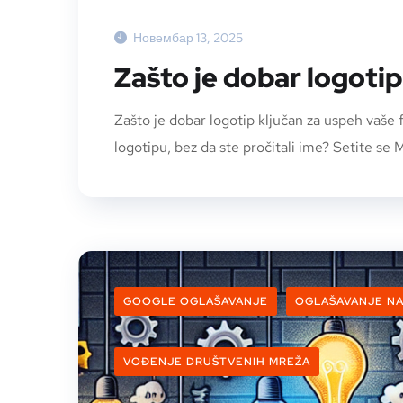
Новембар 13, 2025
Zašto je dobar logotip
Zašto je dobar logotip ključan za uspeh vaše
logotipu, bez da ste pročitali ime? Setite se M
GOOGLE OGLAŠAVANJE
OGLAŠAVANJE N
VOĐENJE DRUŠTVENIH MREŽA