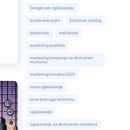
Google ads oglašavanje
izrada web sajta
kreativan sadržaj
lokalni seo
mali brend
marketing analitika
marketing kampanja na drušvenim
mrežama
marketing trendovi 2025
meta oglašavanje
nova pretraga interneta
oglašavanje
oglašavanje na društvenim mrežama