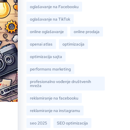
oglašavanje na Facebooku
oglašavanje na TikTok
online oglašavanje
online prodaja
openai atlas
optimizacija
optimizacija sajta
performans marketing
profesionalno vođenje društvenih
mreža
reklamiranje na facebooku
reklamiranje na instagramu
seo 2025
SEO optimizacija