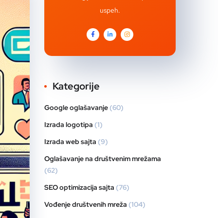
uspeh.
Kategorije
Google oglašavanje
(60)
Izrada logotipa
(1)
Izrada web sajta
(9)
Oglašavanje na društvenim mrežama
(62)
SEO optimizacija sajta
(76)
Vođenje društvenih mreža
(104)