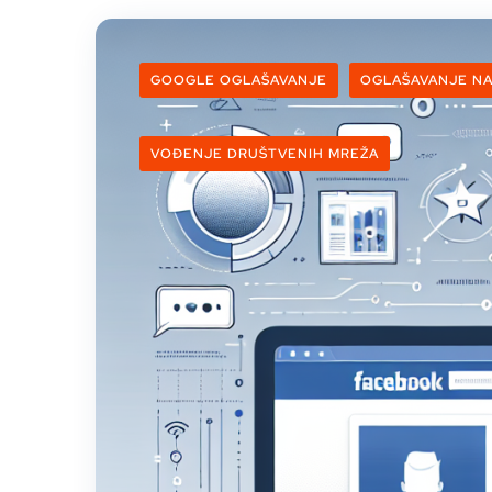
GOOGLE OGLAŠAVANJE
OGLAŠAVANJE N
VOĐENJE DRUŠTVENIH MREŽA