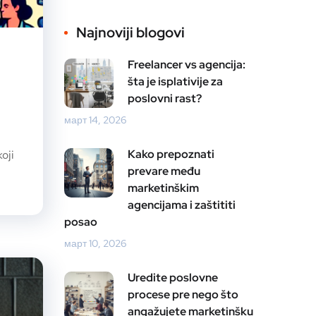
Najnoviji blogovi
Freelancer vs agencija:
šta je isplativije za
poslovni rast?
март 14, 2026
Kako prepoznati
oji
prevare među
marketinškim
agencijama i zaštititi
posao
март 10, 2026
Uredite poslovne
procese pre nego što
angažujete marketinšku