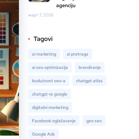
agenciju
март 7, 2026
Tagovi
ai marketing
ai pretraga
ai seo optimizacija
brandiranje
budućnost seo-a
chatgpt atlas
chatgpt vs google
digitalni marketing
Facebook oglašavanje
geo seo
Google Ads