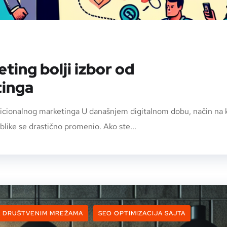
ting bolji izbor od
tinga
adicionalnog marketinga U današnjem digitalnom dobu, način na k
blike se drastično promenio. Ako ste...
A DRUŠTVENIM MREŽAMA
SEO OPTIMIZACIJA SAJTA