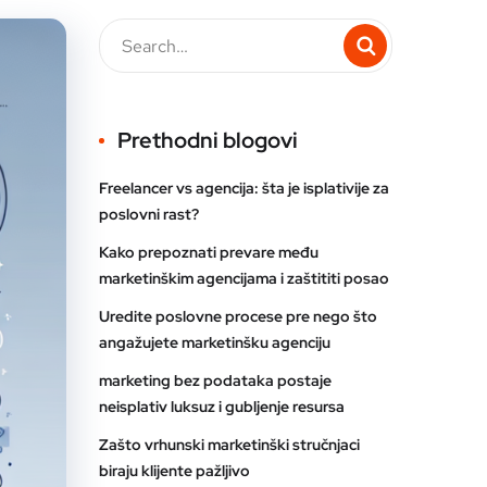
Prethodni blogovi
Freelancer vs agencija: šta je isplativije za
poslovni rast?
Kako prepoznati prevare među
marketinškim agencijama i zaštititi posao
Uredite poslovne procese pre nego što
angažujete marketinšku agenciju
marketing bez podataka postaje
neisplativ luksuz i gubljenje resursa
Zašto vrhunski marketinški stručnjaci
biraju klijente pažljivo