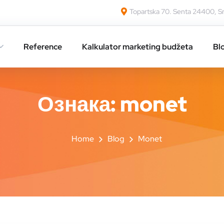
Topartska 70. Senta 24400, Sr
Reference
Kalkulator marketing budžeta
Bl
Ознака:
monet
Home
Blog
Monet