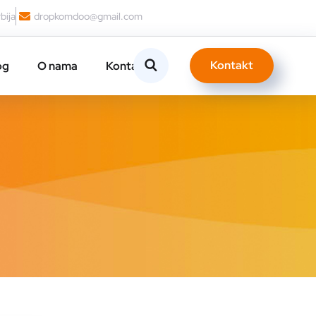
bija
dropkomdoo@gmail.com
Kontakt
og
O nama
Kontakt