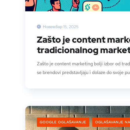
Новембар 15, 2025
Zašto je content marke
tradicionalnog marke
Zašto je content marketing bolji izbor od tr
se brendovi predstavljaju i dolaze do svoje pu
GOOGLE OGLAŠAVANJE
OGLAŠAVANJE N