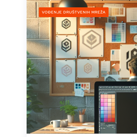
VOĐENJE DRUŠTVENIH MREŽA