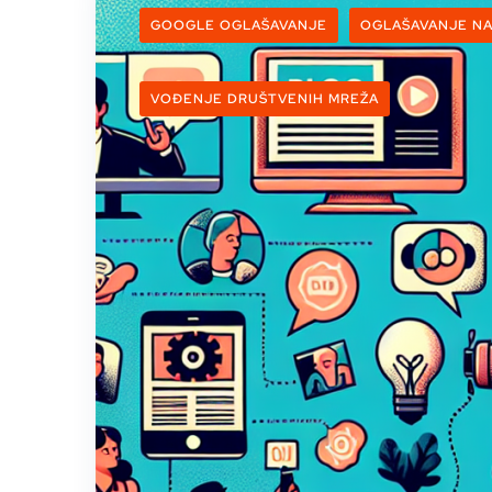
GOOGLE OGLAŠAVANJE
OGLAŠAVANJE N
VOĐENJE DRUŠTVENIH MREŽA