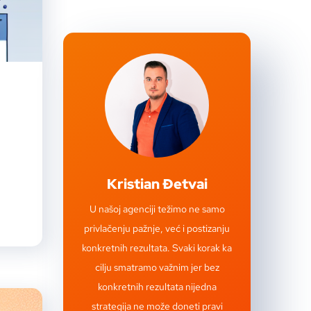
Kristian Đetvai
U našoj agenciji težimo ne samo
privlačenju pažnje, već i postizanju
konkretnih rezultata. Svaki korak ka
cilju smatramo važnim jer bez
konkretnih rezultata nijedna
strategija ne može doneti pravi