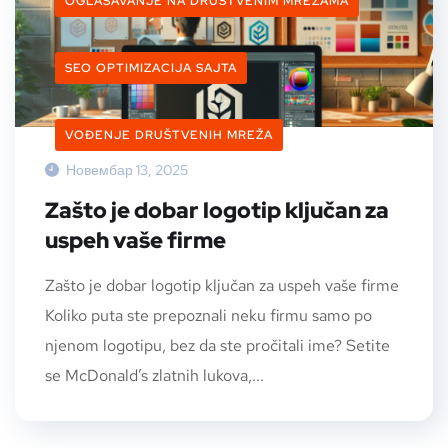
OGLAŠAVANJE NA DRUŠTVENIM MREŽAMA
SEO OPTIMIZACIJA SAJTA
VOĐENJE DRUŠTVENIH MREŽA
Новембар 13, 2025
Zašto je dobar logotip ključan za
uspeh vaše firme
Zašto je dobar logotip ključan za uspeh vaše firme
Koliko puta ste prepoznali neku firmu samo po
njenom logotipu, bez da ste pročitali ime? Setite
se McDonald’s zlatnih lukova,...