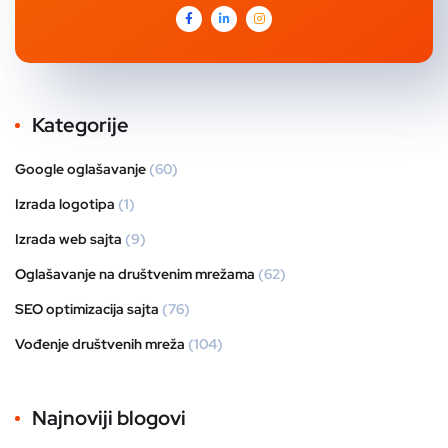
Kategorije
Google oglašavanje
(60)
Izrada logotipa
(1)
Izrada web sajta
(9)
Oglašavanje na društvenim mrežama
(62)
SEO optimizacija sajta
(76)
Vođenje društvenih mreža
(104)
Najnoviji blogovi