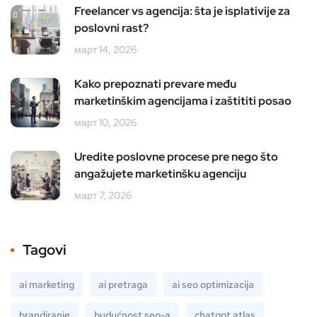
Freelancer vs agencija: šta je isplativije za
poslovni rast?
март 14, 2026
Kako prepoznati prevare među
marketinškim agencijama i zaštititi posao
март 10, 2026
Uredite poslovne procese pre nego što
angažujete marketinšku agenciju
март 7, 2026
Tagovi
ai marketing
ai pretraga
ai seo optimizacija
brandiranje
budućnost seo-a
chatgpt atlas