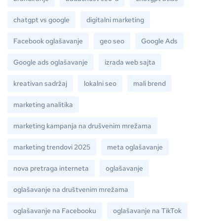
chatgpt vs google
digitalni marketing
Facebook oglašavanje
geo seo
Google Ads
Google ads oglašavanje
izrada web sajta
kreativan sadržaj
lokalni seo
mali brend
marketing analitika
marketing kampanja na drušvenim mrežama
marketing trendovi 2025
meta oglašavanje
nova pretraga interneta
oglašavanje
oglašavanje na društvenim mrežama
oglašavanje na Facebooku
oglašavanje na TikTok