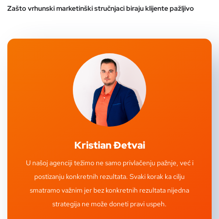
Zašto vrhunski marketinški stručnjaci biraju klijente pažljivo
Kristian Đetvai
U našoj agenciji težimo ne samo privlačenju pažnje, već i
postizanju konkretnih rezultata. Svaki korak ka cilju
smatramo važnim jer bez konkretnih rezultata nijedna
strategija ne može doneti pravi uspeh.