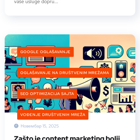
vaše usluge dopru...
GOOGLE OGLAŠAVANJE
OGLAŠAVANJE NA DRUŠTVENIM MREŽAMA
SEO OPTIMIZACIJA SAJTA
VOĐENJE DRUŠTVENIH MREŽA
Новембар 15, 2025
Zašto je content marketing bolji