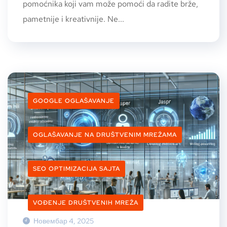
pomoćnika koji vam može pomoći da radite brže,
pametnije i kreativnije. Ne...
GOOGLE OGLAŠAVANJE
OGLAŠAVANJE NA DRUŠTVENIM MREŽAMA
SEO OPTIMIZACIJA SAJTA
VOĐENJE DRUŠTVENIH MREŽA
Новембар 4, 2025