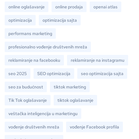
online oglašavanje
online prodaja
openai atlas
optimizacija
optimizacija sajta
performans marketing
profesionalno vođenje društvenih mreža
reklamiranje na facebooku
reklamiranje na instagramu
seo 2025
SEO optimizacija
seo optimizacija sajta
seo za budućnost
tiktok marketing
Tik Tok oglašavanje
tiktok oglašavanje
veštačka inteligencija u marketingu
vođenje društvenih mreža
vođenje Facebook profila