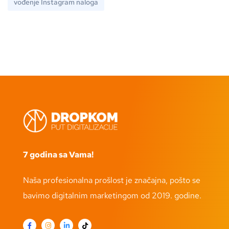
vođenje Instagram naloga
7 godina sa Vama!
Naša profesionalna prošlost je značajna, pošto se
bavimo digitalnim marketingom od 2019. godine.