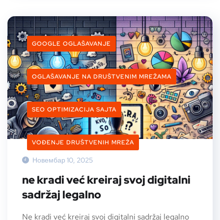
GOOGLE OGLAŠAVANJE
OGLAŠAVANJE NA DRUŠTVENIM MREŽAMA
SEO OPTIMIZACIJA SAJTA
VOĐENJE DRUŠTVENIH MREŽA
Новембар 10, 2025
ne kradi već kreiraj svoj digitalni
sadržaj legalno
Ne kradi već kreiraj svoj digitalni sadržaj legalno