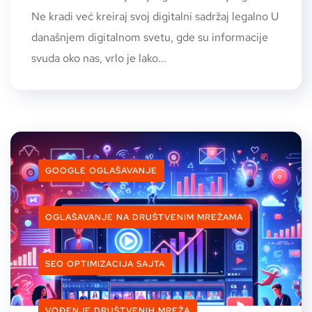
Ne kradi već kreiraj svoj digitalni sadržaj legalno U
današnjem digitalnom svetu, gde su informacije
svuda oko nas, vrlo je lako...
GOOGLE OGLAŠAVANJE
OGLAŠAVANJE NA DRUŠTVENIM MREŽAMA
SEO OPTIMIZACIJA SAJTA
VOĐENJE DRUŠTVENIH MREŽA