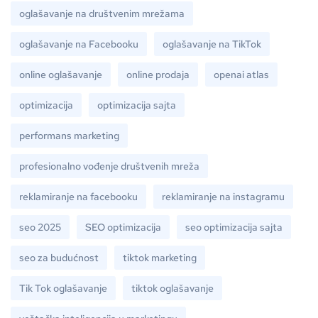
oglašavanje na društvenim mrežama
oglašavanje na Facebooku
oglašavanje na TikTok
online oglašavanje
online prodaja
openai atlas
optimizacija
optimizacija sajta
performans marketing
profesionalno vođenje društvenih mreža
reklamiranje na facebooku
reklamiranje na instagramu
seo 2025
SEO optimizacija
seo optimizacija sajta
seo za budućnost
tiktok marketing
Tik Tok oglašavanje
tiktok oglašavanje