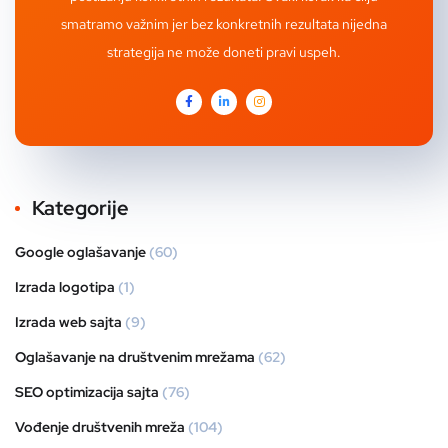
smatramo važnim jer bez konkretnih rezultata nijedna
strategija ne može doneti pravi uspeh.
Kategorije
Google oglašavanje
(60)
Izrada logotipa
(1)
Izrada web sajta
(9)
Oglašavanje na društvenim mrežama
(62)
SEO optimizacija sajta
(76)
Vođenje društvenih mreža
(104)