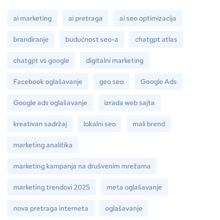
ai marketing
ai pretraga
ai seo optimizacija
brandiranje
budućnost seo-a
chatgpt atlas
chatgpt vs google
digitalni marketing
Facebook oglašavanje
geo seo
Google Ads
Google ads oglašavanje
izrada web sajta
kreativan sadržaj
lokalni seo
mali brend
marketing analitika
marketing kampanja na drušvenim mrežama
marketing trendovi 2025
meta oglašavanje
nova pretraga interneta
oglašavanje