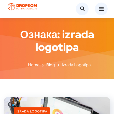
Ознака:
izrada
logotipa
Home
Blog
Izrada Logotipa
IZRADA LOGOTIPA