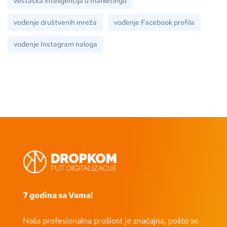
veštačka inteligencija u marketingu
vođenje društvenih mreža
vođenje Facebook profila
vođenje Instagram naloga
7 godina sa Vama!
Naša profesionalna prošlost je značajna, pošto se