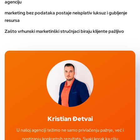
agenciju
marketing bez podataka postaje neisplativ luksuz i gubljenje
resursa
Zašto vrhunski marketinški stručnjaci biraju klijente pažljivo
Kristian Đetvai
U našoj agenciji težimo ne samo privlačenju pažnje, već i
postizanju konkretnih rezultata. Svaki korak ka cilju