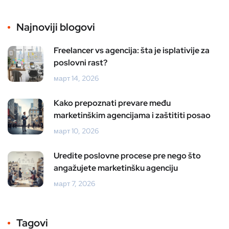
Najnoviji blogovi
Freelancer vs agencija: šta je isplativije za
poslovni rast?
март 14, 2026
Kako prepoznati prevare među
marketinškim agencijama i zaštititi posao
март 10, 2026
Uredite poslovne procese pre nego što
angažujete marketinšku agenciju
март 7, 2026
Tagovi