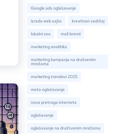
Google ads oglašavanje
izrada web sajta
kreativan sadržaj
lokalni seo
mali brend
marketing analitika
marketing kampanja na drušvenim
mrežama
marketing trendovi 2025
meta oglašavanje
nova pretraga interneta
oglašavanje
oglašavanje na društvenim mrežama