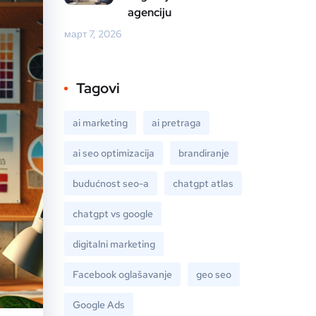
agenciju
март 7, 2026
Tagovi
ai marketing
ai pretraga
ai seo optimizacija
brandiranje
budućnost seo-a
chatgpt atlas
chatgpt vs google
digitalni marketing
Facebook oglašavanje
geo seo
Google Ads