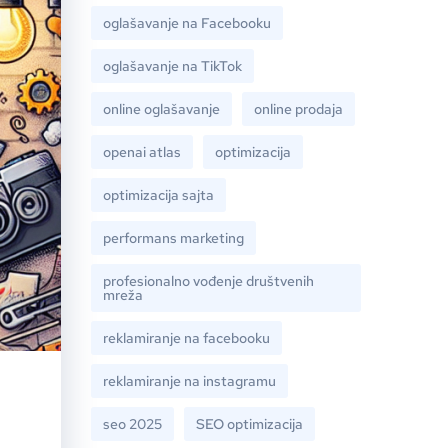
oglašavanje na Facebooku
oglašavanje na TikTok
online oglašavanje
online prodaja
openai atlas
optimizacija
optimizacija sajta
performans marketing
profesionalno vođenje društvenih
mreža
reklamiranje na facebooku
reklamiranje na instagramu
seo 2025
SEO optimizacija