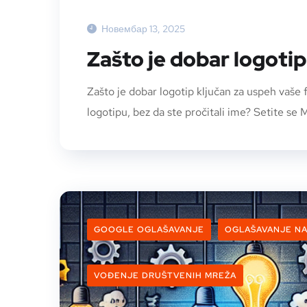
Новембар 13, 2025
Zašto je dobar logotip
Zašto je dobar logotip ključan za uspeh vaše
logotipu, bez da ste pročitali ime? Setite se M
GOOGLE OGLAŠAVANJE
OGLAŠAVANJE N
VOĐENJE DRUŠTVENIH MREŽA