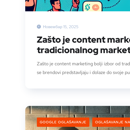
Новембар 15, 2025
Zašto je content marke
tradicionalnog marke
Zašto je content marketing bolji izbor od tr
se brendovi predstavljaju i dolaze do svoje pu
GOOGLE OGLAŠAVANJE
OGLAŠAVANJE N