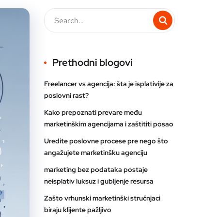
Prethodni blogovi
Freelancer vs agencija: šta je isplativije za
poslovni rast?
Kako prepoznati prevare među
marketinškim agencijama i zaštititi posao
Uredite poslovne procese pre nego što
angažujete marketinšku agenciju
marketing bez podataka postaje
neisplativ luksuz i gubljenje resursa
Zašto vrhunski marketinški stručnjaci
biraju klijente pažljivo