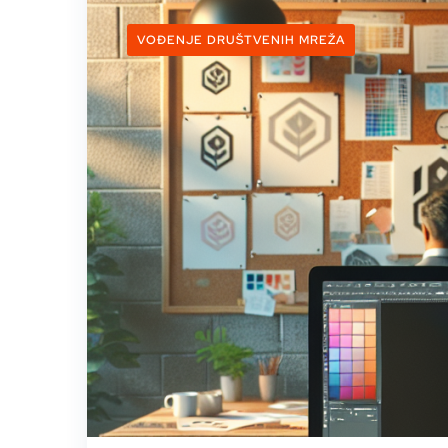
VOĐENJE DRUŠTVENIH MREŽA