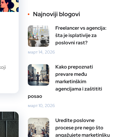
Najnoviji blogovi
Freelancer vs agencija:
šta je isplativije za
poslovni rast?
март 14, 2026
Kako prepoznati
oji
prevare među
marketinškim
agencijama i zaštititi
posao
март 10, 2026
Uredite poslovne
procese pre nego što
angažujete marketinšku