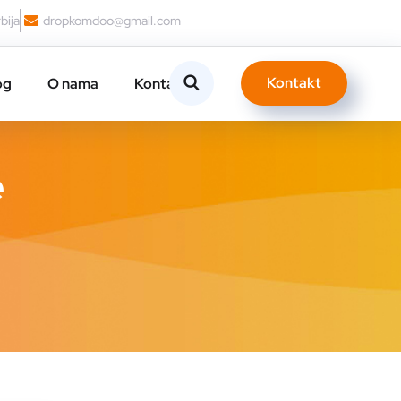
bija
dropkomdoo@gmail.com
Kontakt
og
O nama
Kontakt
e