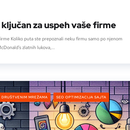
 ključan za uspeh vaše firme
 firme Koliko puta ste prepoznali neku firmu samo po njenom
cDonald’s zlatnih lukova,...
A DRUŠTVENIM MREŽAMA
SEO OPTIMIZACIJA SAJTA