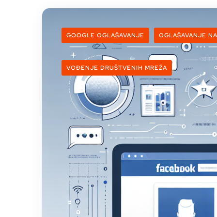
GOOGLE OGLAŠAVANJE
OGLAŠAVANJE N
VOĐENJE DRUŠTVENIH MREŽA