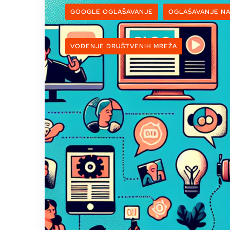
GOOGLE OGLAŠAVANJE
OGLAŠAVANJE N
VOĐENJE DRUŠTVENIH MREŽA