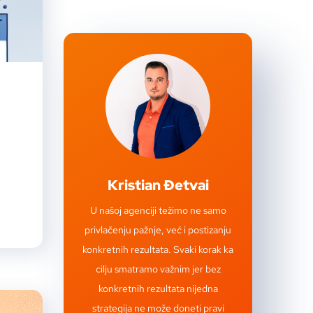
Kristian Đetvai
U našoj agenciji težimo ne samo
privlačenju pažnje, već i postizanju
konkretnih rezultata. Svaki korak ka
cilju smatramo važnim jer bez
konkretnih rezultata nijedna
strategija ne može doneti pravi