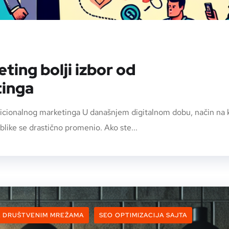
ting bolji izbor od
tinga
adicionalnog marketinga U današnjem digitalnom dobu, način na k
blike se drastično promenio. Ako ste...
A DRUŠTVENIM MREŽAMA
SEO OPTIMIZACIJA SAJTA