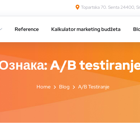
Topartska 70. Senta 24400, Sr
Reference
Kalkulator marketing budžeta
Bl
Ознака:
A/B testiranj
Home
Blog
A/B Testiranje