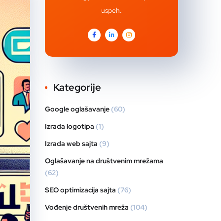
uspeh.
Kategorije
Google oglašavanje
(60)
Izrada logotipa
(1)
Izrada web sajta
(9)
Oglašavanje na društvenim mrežama
(62)
SEO optimizacija sajta
(76)
Vođenje društvenih mreža
(104)