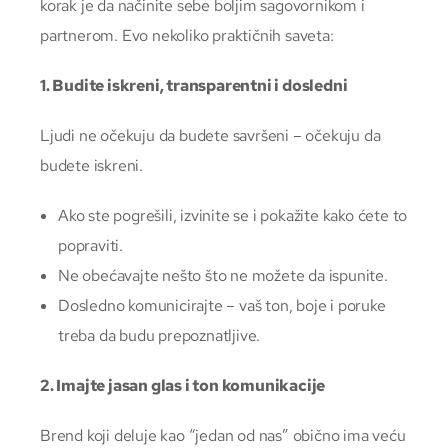
korak je da načinite sebe boljim sagovornikom i
partnerom. Evo nekoliko praktičnih saveta:
1. Budite iskreni, transparentni i dosledni
Ljudi ne očekuju da budete savršeni – očekuju da
budete iskreni.
Ako ste pogrešili, izvinite se i pokažite kako ćete to
popraviti.
Ne obećavajte nešto što ne možete da ispunite.
Dosledno komunicirajte – vaš ton, boje i poruke
treba da budu prepoznatljive.
2. Imajte jasan glas i ton komunikacije
Brend koji deluje kao “jedan od nas” obično ima veću