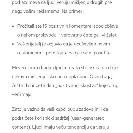
podrazumeva da ljudi veruju mišljenju drugih pre
nego vašim reklamama. Na primer:
Pročitali ste 15 pozitivnih komentara ispod objave
o nekom proizvodu – verovatno ćete ga i vi želeti.
Vaš prijatelj je objavio da je oduševljen novim
restoranom – pomišljate da ga i sami posetite.
Mi verujemo drugim ljudima zato što osećamo da je
njihovo mišljenje iskreno i neplaćeno. Osim toga,
želite da budete deo „pozitivnog iskustva“ koje drugi
već imaju.
Zato je važno da vaši kupci budu zadovoljni i da
podstičete korisnički sadržaj (user-generated
content). Ljudi imaju veću tendenciju da veruju