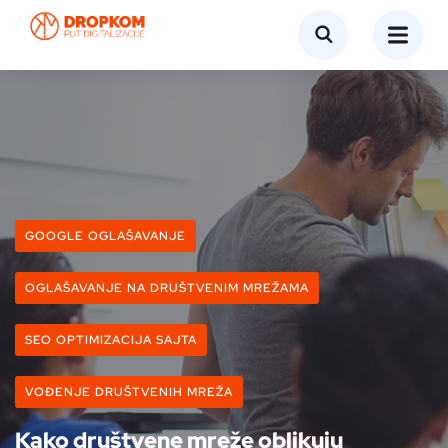
GOOGLE OGLAŠAVANJE
OGLAŠAVANJE NA DRUŠTVENIM MREŽAMA
SEO OPTIMIZACIJA SAJTA
VOĐENJE DRUŠTVENIH MREŽA
Kako društvene mreže oblikuju