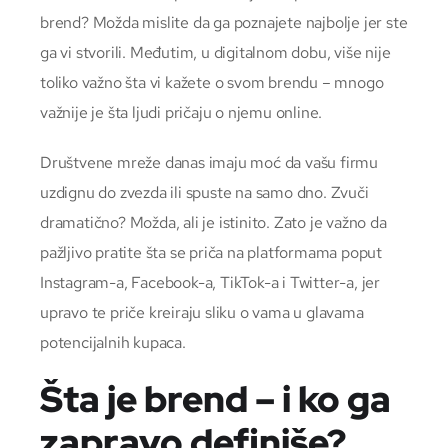
brend? Možda mislite da ga poznajete najbolje jer ste
ga vi stvorili. Međutim, u digitalnom dobu, više nije
toliko važno šta vi kažete o svom brendu – mnogo
važnije je šta ljudi pričaju o njemu online.
Društvene mreže danas imaju moć da vašu firmu
uzdignu do zvezda ili spuste na samo dno. Zvuči
dramatično? Možda, ali je istinito. Zato je važno da
pažljivo pratite šta se priča na platformama poput
Instagram-a, Facebook-a, TikTok-a i Twitter-a, jer
upravo te priče kreiraju sliku o vama u glavama
potencijalnih kupaca.
Šta je brend – i ko ga
zapravo definiše?