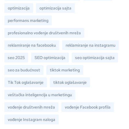
optimizacija
optimizacija sajta
performans marketing
profesionalno vođenje društvenih mreža
reklamiranje na facebooku
reklamiranje na instagramu
seo 2025
SEO optimizacija
seo optimizacija sajta
seo za budućnost
tiktok marketing
Tik Tok oglašavanje
tiktok oglašavanje
veštačka inteligencija u marketingu
vođenje društvenih mreža
vođenje Facebook profila
vođenje Instagram naloga