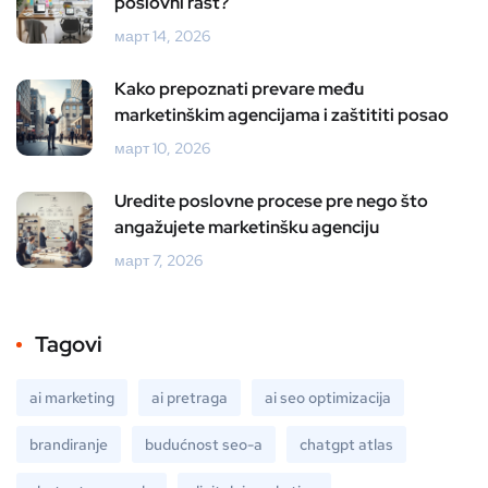
poslovni rast?
март 14, 2026
Kako prepoznati prevare među
marketinškim agencijama i zaštititi posao
март 10, 2026
Uredite poslovne procese pre nego što
angažujete marketinšku agenciju
март 7, 2026
Tagovi
ai marketing
ai pretraga
ai seo optimizacija
brandiranje
budućnost seo-a
chatgpt atlas