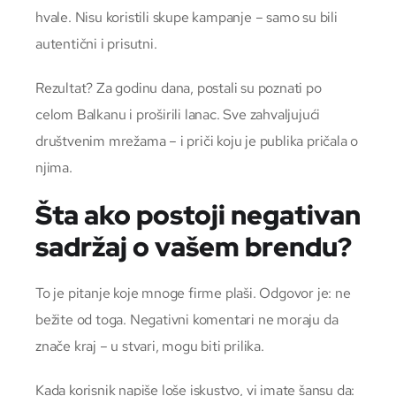
hvale. Nisu koristili skupe kampanje – samo su bili
autentični i prisutni.
Rezultat? Za godinu dana, postali su poznati po
celom Balkanu i proširili lanac. Sve zahvaljujući
društvenim mrežama – i priči koju je publika pričala o
njima.
Šta ako postoji negativan
sadržaj o vašem brendu?
To je pitanje koje mnoge firme plaši. Odgovor je: ne
bežite od toga. Negativni komentari ne moraju da
znače kraj – u stvari, mogu biti prilika.
Kada korisnik napiše loše iskustvo, vi imate šansu da: