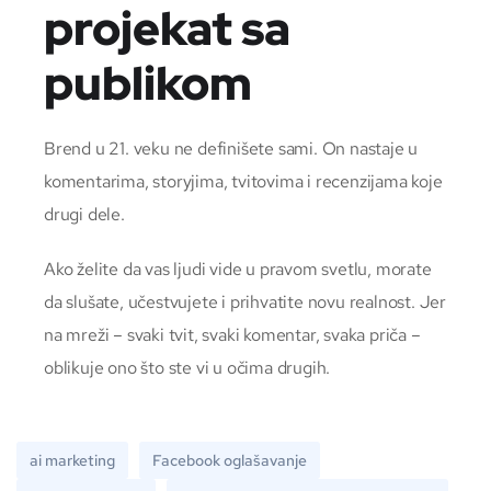
projekat sa
publikom
Brend u 21. veku ne definišete sami. On nastaje u
komentarima, storyjima, tvitovima i recenzijama koje
drugi dele.
Ako želite da vas ljudi vide u pravom svetlu, morate
da slušate, učestvujete i prihvatite novu realnost. Jer
na mreži – svaki tvit, svaki komentar, svaka priča –
oblikuje ono što ste vi u očima drugih.
ai marketing
Facebook oglašavanje