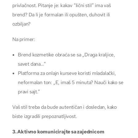
privlačnost. Pitanje je: kakav “lični stil” ima vaš
brend? Da li je formalan ili opušten, duhovit ili
ozbiljan?
Na primer:
Brend kozmetike obraća se sa „Draga kraljice,
savet dana…“
Platforma za onlajn kurseve koristi mladalački,
neformalan ton: „E, imaš 5 minuta? Nauči kako se
pravi sajt.“
Vaš stil treba da bude autentičan i dosledan, kako
biste izgradili prepoznatljivost.
3. Aktivno komunicirajte sa zajednicom