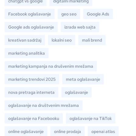
chatgpt vs google
digitalni marketing
Facebook oglašavanje
geo seo
Google Ads
Google ads oglašavanje
izrada web sajta
kreativan sadržaj
lokalni seo
mali brend
marketing analitika
marketing kampanja na drušvenim mrežama
marketing trendovi 2025
meta oglašavanje
nova pretraga interneta
oglašavanje
oglašavanje na društvenim mrežama
oglašavanje na Facebooku
oglašavanje na TikTok
online oglašavanje
online prodaja
openai atlas