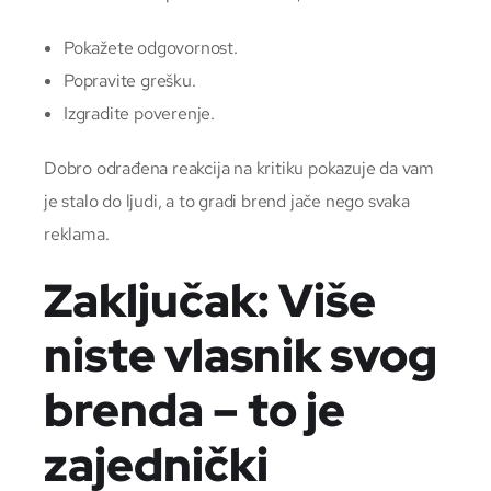
Pokažete odgovornost.
Popravite grešku.
Izgradite poverenje.
Dobro odrađena reakcija na kritiku pokazuje da vam
je stalo do ljudi, a to gradi brend jače nego svaka
reklama.
Zaključak: Više
niste vlasnik svog
brenda – to je
zajednički