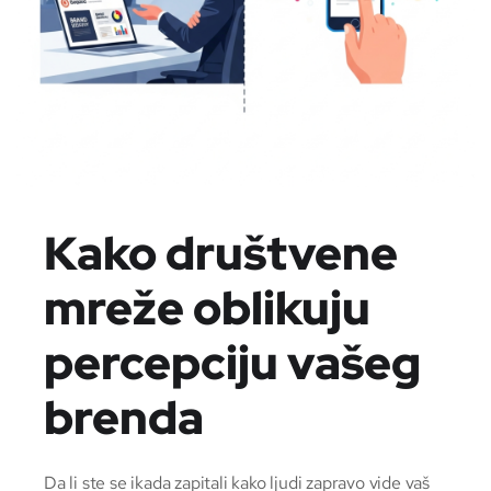
Kako društvene
mreže oblikuju
percepciju vašeg
brenda
Da li ste se ikada zapitali kako ljudi zapravo vide vaš