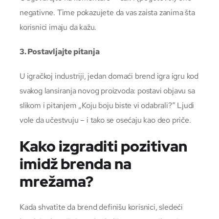
negativne. Time pokazujete da vas zaista zanima šta
korisnici imaju da kažu.
3. Postavljajte pitanja
U igračkoj industriji, jedan domaći brend igra igru kod
svakog lansiranja novog proizvoda: postavi objavu sa
slikom i pitanjem „Koju boju biste vi odabrali?“ Ljudi
vole da učestvuju – i tako se osećaju kao deo priče.
Kako izgraditi pozitivan
imidž brenda na
mrežama?
Kada shvatite da brend definišu korisnici, sledeći