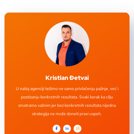
Kristian Đetvai
U našoj agenciji težimo ne samo privlačenju pažnje, već i
postizanju konkretnih rezultata. Svaki korak ka cilju
smatramo važnim jer bez konkretnih rezultata nijedna
strategija ne može doneti pravi uspeh.