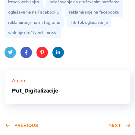
izrada web sajta
oglašavanje na društvenim mrežama
oglašavanje na Facebooku
reklamiranje na facebooku
reklamiranje na instagramu
Tik Tok oglašavanje
vođenje društvenih mreža
Twitt
Face
Pinte
Linke
er
book
rest
dIn
Author
Put_Digitalizacije
PREVIOUS
NEXT