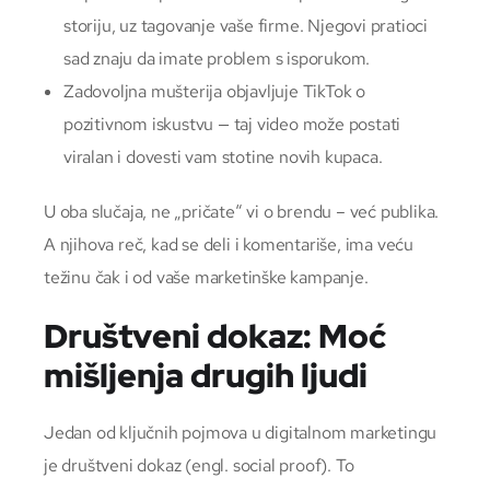
storiju, uz tagovanje vaše firme. Njegovi pratioci
sad znaju da imate problem s isporukom.
Zadovoljna mušterija objavljuje TikTok o
pozitivnom iskustvu — taj video može postati
viralan i dovesti vam stotine novih kupaca.
U oba slučaja, ne „pričate“ vi o brendu – već publika.
A njihova reč, kad se deli i komentariše, ima veću
težinu čak i od vaše marketinške kampanje.
Društveni dokaz: Moć
mišljenja drugih ljudi
Jedan od ključnih pojmova u digitalnom marketingu
je društveni dokaz (engl. social proof). To