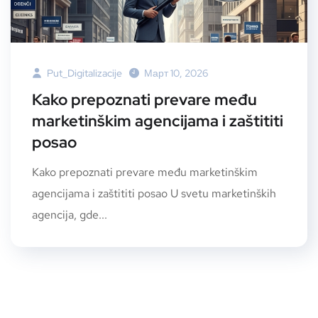
Put_Digitalizacije
Март 10, 2026
Kako prepoznati prevare među
marketinškim agencijama i zaštititi
posao
Kako prepoznati prevare među marketinškim
agencijama i zaštititi posao U svetu marketinških
agencija, gde...