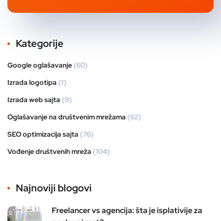
Kategorije
Google oglašavanje
(60)
Izrada logotipa
(1)
Izrada web sajta
(9)
Oglašavanje na društvenim mrežama
(62)
SEO optimizacija sajta
(76)
Vođenje društvenih mreža
(104)
Najnoviji blogovi
Freelancer vs agencija: šta je isplativije za