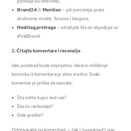
pominje na internetu.
Brand24
ili
Mention
– još preciznije prate
društvene mreže, forume i blogove.
Hashtag pretraga
– istražujte šta se objavljuje uz
#VašBrend.
2. Čitajte komentare i recenzije
Iako ponekad bude neprijatno, iskreno mišljenje
korisnika iz komentara je zlata vredno. Svaki
komentar je prilika da saznate:
Šta volite kupci kod vas?
Šta im nedostaje?
Gde grešite?
Odgovarajte na komentare — čak i (pogotovo!) one