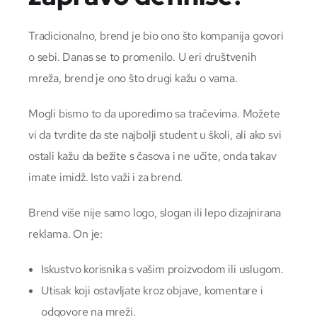
Tradicionalno, brend je bio ono što kompanija govori
o sebi. Danas se to promenilo. U eri društvenih
mreža, brend je ono što drugi kažu o vama.
Mogli bismo to da uporedimo sa tračevima. Možete
vi da tvrdite da ste najbolji student u školi, ali ako svi
ostali kažu da bežite s časova i ne učite, onda takav
imate imidž. Isto važi i za brend.
Brend više nije samo logo, slogan ili lepo dizajnirana
reklama. On je:
Iskustvo korisnika s vašim proizvodom ili uslugom.
Utisak koji ostavljate kroz objave, komentare i
odgovore na mreži.