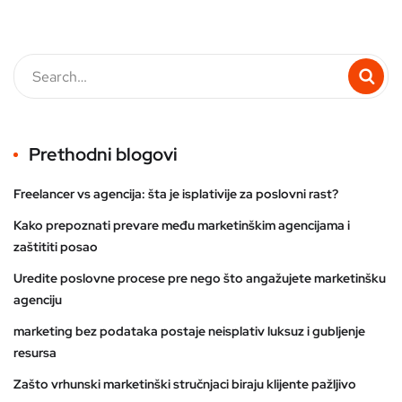
Prethodni blogovi
Freelancer vs agencija: šta je isplativije za poslovni rast?
Kako prepoznati prevare među marketinškim agencijama i
zaštititi posao
Uredite poslovne procese pre nego što angažujete marketinšku
agenciju
marketing bez podataka postaje neisplativ luksuz i gubljenje
resursa
Zašto vrhunski marketinški stručnjaci biraju klijente pažljivo