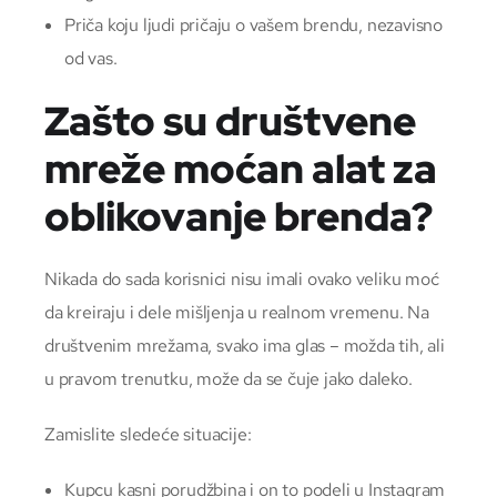
Priča koju ljudi pričaju o vašem brendu, nezavisno
od vas.
Zašto su društvene
mreže moćan alat za
oblikovanje brenda?
Nikada do sada korisnici nisu imali ovako veliku moć
da kreiraju i dele mišljenja u realnom vremenu. Na
društvenim mrežama, svako ima glas – možda tih, ali
u pravom trenutku, može da se čuje jako daleko.
Zamislite sledeće situacije:
Kupcu kasni porudžbina i on to podeli u Instagram